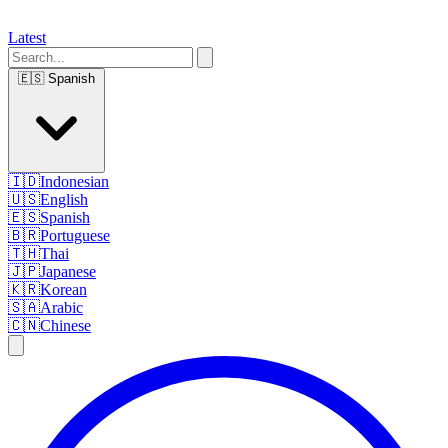
Latest
🇪🇸
Spanish
🇮🇩
Indonesian
🇺🇸
English
🇪🇸
Spanish
🇧🇷
Portuguese
🇹🇭
Thai
🇯🇵
Japanese
🇰🇷
Korean
🇸🇦
Arabic
🇨🇳
Chinese