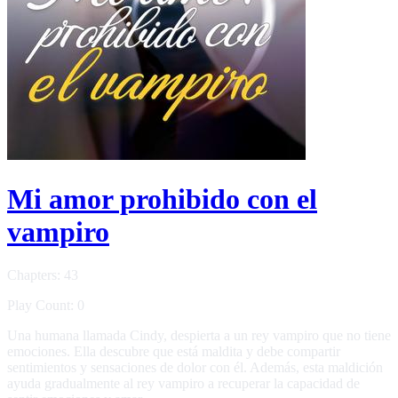
Mi amor prohibido con el
vampiro
Chapters: 43
Play Count: 0
Una humana llamada Cindy, despierta a un rey vampiro que no tiene
emociones. Ella descubre que está maldita y debe compartir
sentimientos y sensaciones de dolor con él. Además, esta maldición
ayuda gradualmente al rey vampiro a recuperar la capacidad de