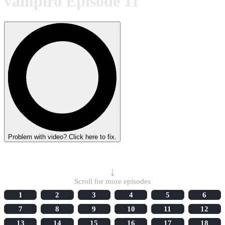
vampiro Episode 11
Problem with video? Click here to fix.
Select Episode
↓
Scroll for more episodes
1
2
3
4
5
6
7
8
9
10
11
12
13
14
15
16
17
18