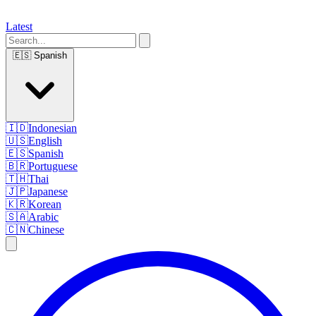
Latest
🇪🇸
Spanish
🇮🇩
Indonesian
🇺🇸
English
🇪🇸
Spanish
🇧🇷
Portuguese
🇹🇭
Thai
🇯🇵
Japanese
🇰🇷
Korean
🇸🇦
Arabic
🇨🇳
Chinese