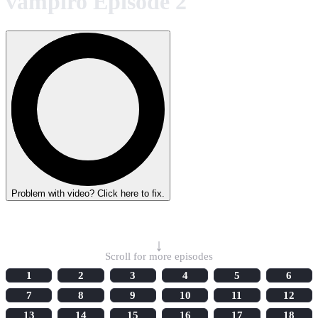
vampiro Episode 2
Problem with video? Click here to fix.
Select Episode
↓
Scroll for more episodes
1
2
3
4
5
6
7
8
9
10
11
12
13
14
15
16
17
18