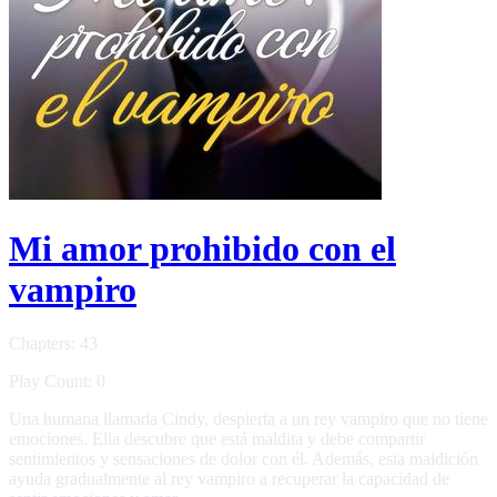
Mi amor prohibido con el
vampiro
Chapters: 43
Play Count: 0
Una humana llamada Cindy, despierta a un rey vampiro que no tiene
emociones. Ella descubre que está maldita y debe compartir
sentimientos y sensaciones de dolor con él. Además, esta maldición
ayuda gradualmente al rey vampiro a recuperar la capacidad de