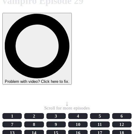
vampiro Episode 29
Problem with video? Click here to fix.
Select Episode
↓
Scroll for more episodes
1
2
3
4
5
6
7
8
9
10
11
12
13
14
15
16
17
18