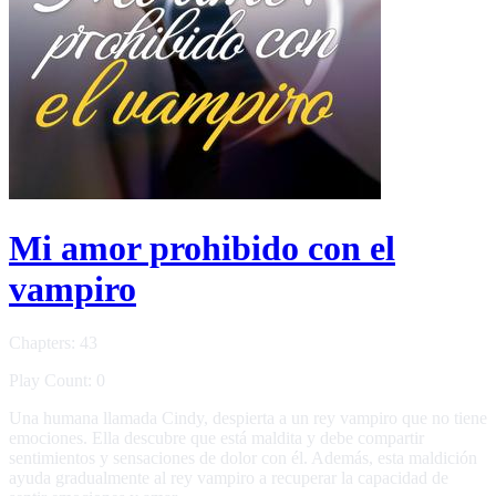
Mi amor prohibido con el
vampiro
Chapters: 43
Play Count: 0
Una humana llamada Cindy, despierta a un rey vampiro que no tiene
emociones. Ella descubre que está maldita y debe compartir
sentimientos y sensaciones de dolor con él. Además, esta maldición
ayuda gradualmente al rey vampiro a recuperar la capacidad de