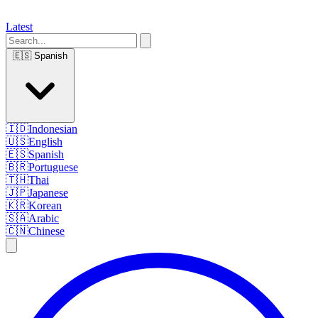
Latest
🇪🇸
Spanish
🇮🇩
Indonesian
🇺🇸
English
🇪🇸
Spanish
🇧🇷
Portuguese
🇹🇭
Thai
🇯🇵
Japanese
🇰🇷
Korean
🇸🇦
Arabic
🇨🇳
Chinese