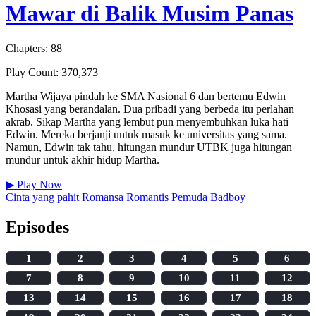
Mawar di Balik Musim Panas
Chapters: 88
Play Count: 370,373
Martha Wijaya pindah ke SMA Nasional 6 dan bertemu Edwin
Khosasi yang berandalan. Dua pribadi yang berbeda itu perlahan
akrab. Sikap Martha yang lembut pun menyembuhkan luka hati
Edwin. Mereka berjanji untuk masuk ke universitas yang sama.
Namun, Edwin tak tahu, hitungan mundur UTBK juga hitungan
mundur untuk akhir hidup Martha.
▶
Play Now
Cinta yang pahit
Romansa
Romantis Pemuda
Badboy
Episodes
1
2
3
4
5
6
7
8
9
10
11
12
13
14
15
16
17
18