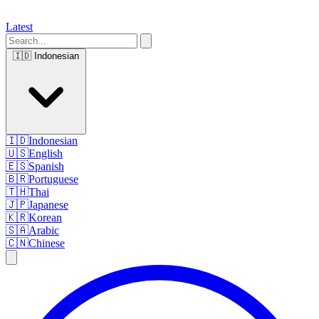
Latest
🇮🇩
Indonesian
🇮🇩
Indonesian
🇺🇸
English
🇪🇸
Spanish
🇧🇷
Portuguese
🇹🇭
Thai
🇯🇵
Japanese
🇰🇷
Korean
🇸🇦
Arabic
🇨🇳
Chinese