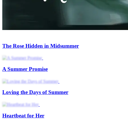
The Rose Hidden in Midsummer
A Summer Promise
Loving the Days of Summer
Heartbeat for Her