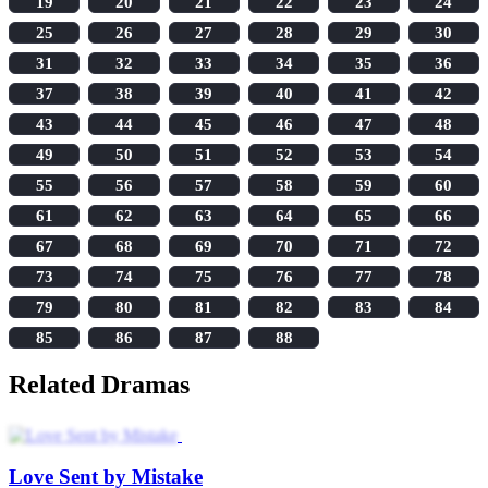
19
20
21
22
23
24
25
26
27
28
29
30
31
32
33
34
35
36
37
38
39
40
41
42
43
44
45
46
47
48
49
50
51
52
53
54
55
56
57
58
59
60
61
62
63
64
65
66
67
68
69
70
71
72
73
74
75
76
77
78
79
80
81
82
83
84
85
86
87
88
Related Dramas
Love Sent by Mistake