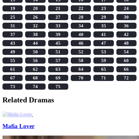
19
20
21
22
23
24
25
26
27
28
29
30
31
32
33
34
35
36
37
38
39
40
41
42
43
44
45
46
47
48
49
50
51
52
53
54
55
56
57
58
59
60
61
62
63
64
65
66
67
68
69
70
71
72
73
74
75
Related Dramas