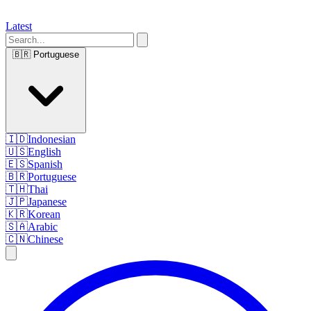
Latest
🇧🇷
Portuguese
🇮🇩
Indonesian
🇺🇸
English
🇪🇸
Spanish
🇧🇷
Portuguese
🇹🇭
Thai
🇯🇵
Japanese
🇰🇷
Korean
🇸🇦
Arabic
🇨🇳
Chinese