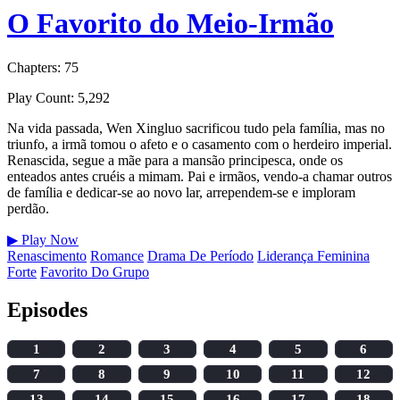
O Favorito do Meio-Irmão
Chapters: 75
Play Count: 5,292
Na vida passada, Wen Xingluo sacrificou tudo pela família, mas no
triunfo, a irmã tomou o afeto e o casamento com o herdeiro imperial.
Renascida, segue a mãe para a mansão principesca, onde os
enteados antes cruéis a mimam. Pai e irmãos, vendo-a chamar outros
de família e dedicar-se ao novo lar, arrependem-se e imploram
perdão.
▶
Play Now
Renascimento
Romance
Drama De Período
Liderança Feminina
Forte
Favorito Do Grupo
Episodes
1
2
3
4
5
6
7
8
9
10
11
12
13
14
15
16
17
18