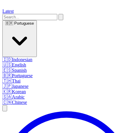
Latest
🇧🇷
Portuguese
🇮🇩
Indonesian
🇺🇸
English
🇪🇸
Spanish
🇧🇷
Portuguese
🇹🇭
Thai
🇯🇵
Japanese
🇰🇷
Korean
🇸🇦
Arabic
🇨🇳
Chinese