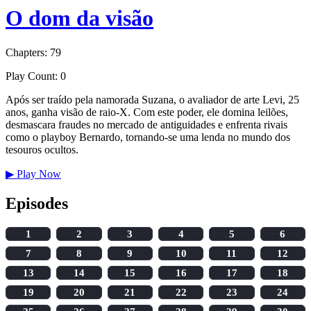
O dom da visão
Chapters: 79
Play Count: 0
Após ser traído pela namorada Suzana, o avaliador de arte Levi, 25
anos, ganha visão de raio-X. Com este poder, ele domina leilões,
desmascara fraudes no mercado de antiguidades e enfrenta rivais
como o playboy Bernardo, tornando-se uma lenda no mundo dos
tesouros ocultos.
▶
Play Now
Episodes
1
2
3
4
5
6
7
8
9
10
11
12
13
14
15
16
17
18
19
20
21
22
23
24