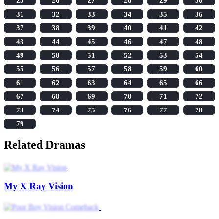
25
26
27
28
29
30
31
32
33
34
35
36
37
38
39
40
41
42
43
44
45
46
47
48
49
50
51
52
53
54
55
56
57
58
59
60
61
62
63
64
65
66
67
68
69
70
71
72
73
74
75
76
77
78
79
Related Dramas
My X Ray Vision