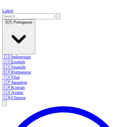
Latest
🇧🇷
Portuguese
🇮🇩
Indonesian
🇺🇸
English
🇪🇸
Spanish
🇧🇷
Portuguese
🇹🇭
Thai
🇯🇵
Japanese
🇰🇷
Korean
🇸🇦
Arabic
🇨🇳
Chinese