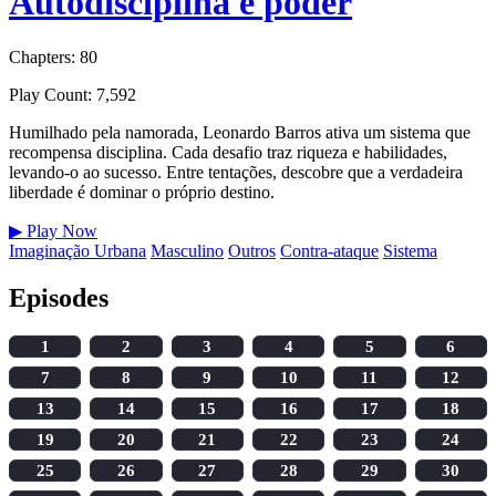
Autodisciplina é poder
Chapters: 80
Play Count: 7,592
Humilhado pela namorada, Leonardo Barros ativa um sistema que
recompensa disciplina. Cada desafio traz riqueza e habilidades,
levando-o ao sucesso. Entre tentações, descobre que a verdadeira
liberdade é dominar o próprio destino.
▶
Play Now
Imaginação Urbana
Masculino
Outros
Contra-ataque
Sistema
Episodes
1
2
3
4
5
6
7
8
9
10
11
12
13
14
15
16
17
18
19
20
21
22
23
24
25
26
27
28
29
30