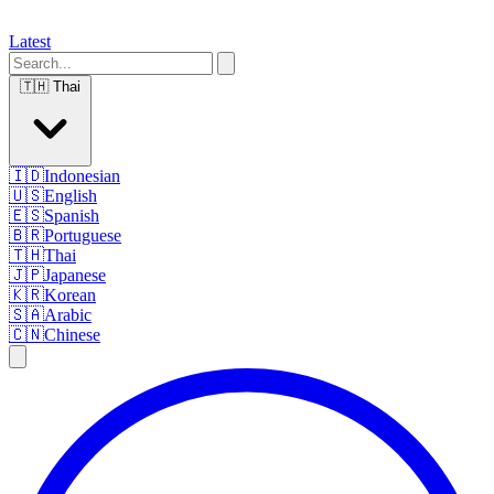
Latest
🇹🇭
Thai
🇮🇩
Indonesian
🇺🇸
English
🇪🇸
Spanish
🇧🇷
Portuguese
🇹🇭
Thai
🇯🇵
Japanese
🇰🇷
Korean
🇸🇦
Arabic
🇨🇳
Chinese