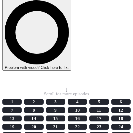
Problem with video? Click here to fix.
Select Episode
↓
Scroll for more episodes
1
2
3
4
5
6
7
8
9
10
11
12
13
14
15
16
17
18
19
20
21
22
23
24