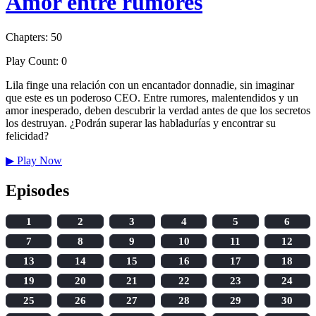
Amor entre rumores
Chapters: 50
Play Count: 0
Lila finge una relación con un encantador donnadie, sin imaginar
que este es un poderoso CEO. Entre rumores, malentendidos y un
amor inesperado, deben descubrir la verdad antes de que los secretos
los destruyan. ¿Podrán superar las habladurías y encontrar su
felicidad?
▶
Play Now
Episodes
1
2
3
4
5
6
7
8
9
10
11
12
13
14
15
16
17
18
19
20
21
22
23
24
25
26
27
28
29
30