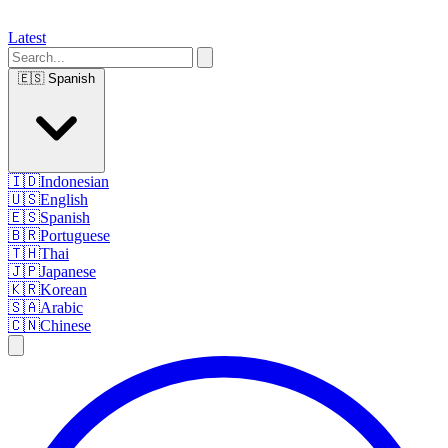
Latest
🇪🇸
Spanish
🇮🇩
Indonesian
🇺🇸
English
🇪🇸
Spanish
🇧🇷
Portuguese
🇹🇭
Thai
🇯🇵
Japanese
🇰🇷
Korean
🇸🇦
Arabic
🇨🇳
Chinese