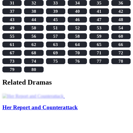
31
32
33
34
35
36
37
38
39
40
41
42
43
44
45
46
47
48
49
50
51
52
53
54
55
56
57
58
59
60
61
62
63
64
65
66
67
68
69
70
71
72
73
74
75
76
77
78
79
80
Related Dramas
Her Report and Counterattack
The Heiress & Her Lying Beast