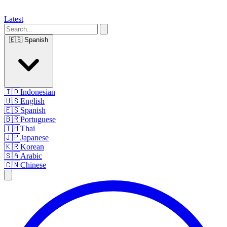
Latest
🇪🇸
Spanish
🇮🇩
Indonesian
🇺🇸
English
🇪🇸
Spanish
🇧🇷
Portuguese
🇹🇭
Thai
🇯🇵
Japanese
🇰🇷
Korean
🇸🇦
Arabic
🇨🇳
Chinese