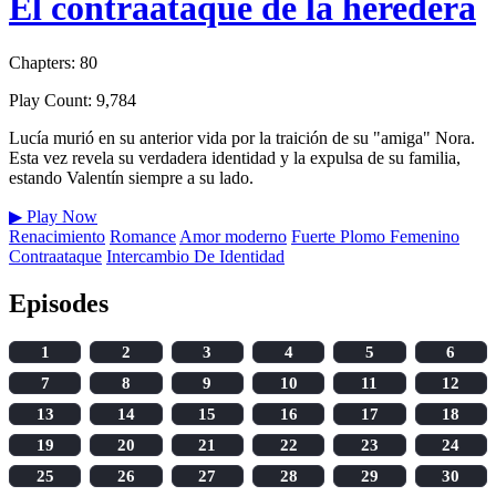
El contraataque de la heredera
Chapters: 80
Play Count: 9,784
Lucía murió en su anterior vida por la traición de su "amiga" Nora.
Esta vez revela su verdadera identidad y la expulsa de su familia,
estando Valentín siempre a su lado.
▶
Play Now
Renacimiento
Romance
Amor moderno
Fuerte Plomo Femenino
Contraataque
Intercambio De Identidad
Episodes
1
2
3
4
5
6
7
8
9
10
11
12
13
14
15
16
17
18
19
20
21
22
23
24
25
26
27
28
29
30