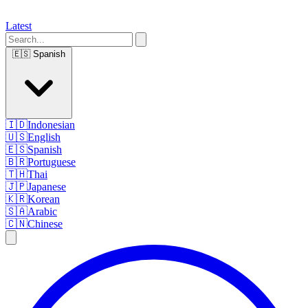
Latest
🇪🇸
Spanish
🇮🇩
Indonesian
🇺🇸
English
🇪🇸
Spanish
🇧🇷
Portuguese
🇹🇭
Thai
🇯🇵
Japanese
🇰🇷
Korean
🇸🇦
Arabic
🇨🇳
Chinese