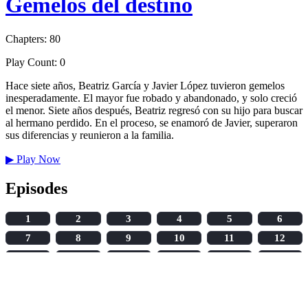
Gemelos del destino
Chapters: 80
Play Count: 0
Hace siete años, Beatriz García y Javier López tuvieron gemelos
inesperadamente. El mayor fue robado y abandonado, y solo creció
el menor. Siete años después, Beatriz regresó con su hijo para buscar
al hermano perdido. En el proceso, se enamoró de Javier, superaron
sus diferencias y reunieron a la familia.
▶
Play Now
Episodes
1
2
3
4
5
6
7
8
9
10
11
12
13
14
15
16
17
18
19
20
21
22
23
24
25
26
27
28
29
30