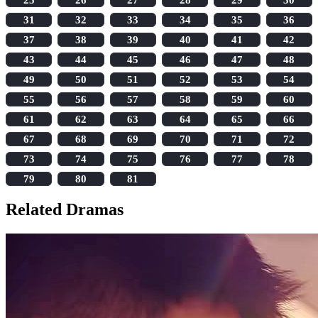
31
32
33
34
35
36
37
38
39
40
41
42
43
44
45
46
47
48
49
50
51
52
53
54
55
56
57
58
59
60
61
62
63
64
65
66
67
68
69
70
71
72
73
74
75
76
77
78
79
80
81
Related Dramas