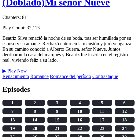
(Doblado)Mi señor Nueve
Chapters: 81
Play Count: 32,113
Beatriz Silva renació la noche de su boda, tras ser humillada por su
esposo y su amante. Rechazó entrar en la mansión y juró venganza.
En su camino conoció a Alberto Guerra, señor Nueve. Juntos
derribaron la casa del marqués y Beatriz fue inscrita en el registro
real, viviendo feliz a su lado.
▶
Play Now
Renacimiento
Romance
Romance del período
Contraataque
Episodes
1
2
3
4
5
6
7
8
9
10
11
12
13
14
15
16
17
18
19
20
21
22
23
24
25
26
27
28
29
30