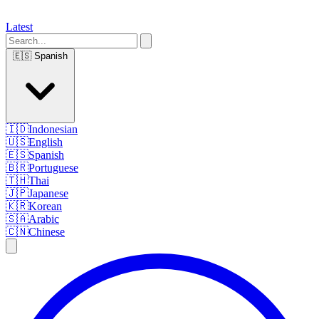
Latest
🇪🇸
Spanish
🇮🇩
Indonesian
🇺🇸
English
🇪🇸
Spanish
🇧🇷
Portuguese
🇹🇭
Thai
🇯🇵
Japanese
🇰🇷
Korean
🇸🇦
Arabic
🇨🇳
Chinese