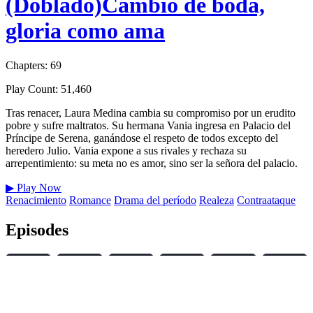
(Doblado)Cambio de boda,
gloria como ama
Chapters: 69
Play Count: 51,460
Tras renacer, Laura Medina cambia su compromiso por un erudito
pobre y sufre maltratos. Su hermana Vania ingresa en Palacio del
Príncipe de Serena, ganándose el respeto de todos excepto del
heredero Julio. Vania expone a sus rivales y rechaza su
arrepentimiento: su meta no es amor, sino ser la señora del palacio.
▶
Play Now
Renacimiento
Romance
Drama del período
Realeza
Contraataque
Episodes
1
2
3
4
5
6
7
8
9
10
11
12
13
14
15
16
17
18