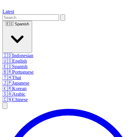
Latest
🇪🇸
Spanish
🇮🇩
Indonesian
🇺🇸
English
🇪🇸
Spanish
🇧🇷
Portuguese
🇹🇭
Thai
🇯🇵
Japanese
🇰🇷
Korean
🇸🇦
Arabic
🇨🇳
Chinese