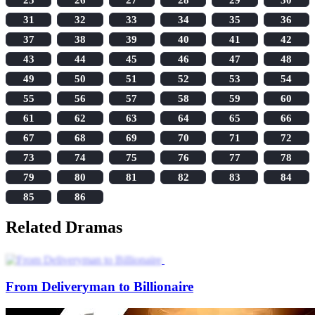
31
32
33
34
35
36
37
38
39
40
41
42
43
44
45
46
47
48
49
50
51
52
53
54
55
56
57
58
59
60
61
62
63
64
65
66
67
68
69
70
71
72
73
74
75
76
77
78
79
80
81
82
83
84
85
86
Related Dramas