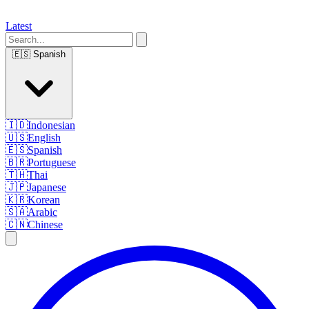
Latest
🇪🇸
Spanish
🇮🇩
Indonesian
🇺🇸
English
🇪🇸
Spanish
🇧🇷
Portuguese
🇹🇭
Thai
🇯🇵
Japanese
🇰🇷
Korean
🇸🇦
Arabic
🇨🇳
Chinese