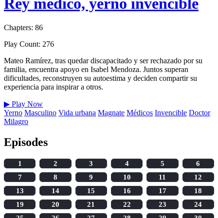
Rey médico, yerno invencible
Chapters: 86
Play Count: 276
Mateo Ramírez, tras quedar discapacitado y ser rechazado por su
familia, encuentra apoyo en Isabel Mendoza. Juntos superan
dificultades, reconstruyen su autoestima y deciden compartir su
experiencia para inspirar a otros.
▶
Play Now
Yerno
Masculino
Vida urbana
Magnate
Médicos
Invencible
Doctor
Milagro
Episodes
1
2
3
4
5
6
7
8
9
10
11
12
13
14
15
16
17
18
19
20
21
22
23
24
25
26
27
28
29
30