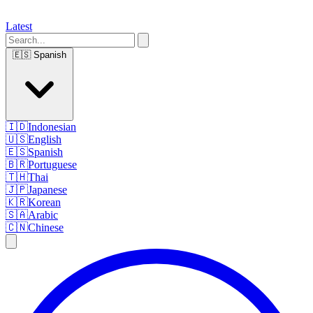
Latest
🇪🇸
Spanish
🇮🇩
Indonesian
🇺🇸
English
🇪🇸
Spanish
🇧🇷
Portuguese
🇹🇭
Thai
🇯🇵
Japanese
🇰🇷
Korean
🇸🇦
Arabic
🇨🇳
Chinese