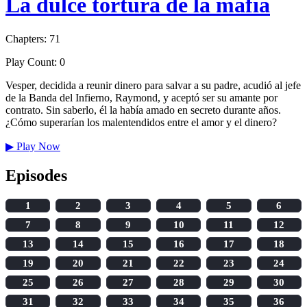
La dulce tortura de la mafia
Chapters: 71
Play Count: 0
Vesper, decidida a reunir dinero para salvar a su padre, acudió al jefe
de la Banda del Infierno, Raymond, y aceptó ser su amante por
contrato. Sin saberlo, él la había amado en secreto durante años.
¿Cómo superarían los malentendidos entre el amor y el dinero?
▶
Play Now
Episodes
1
2
3
4
5
6
7
8
9
10
11
12
13
14
15
16
17
18
19
20
21
22
23
24
25
26
27
28
29
30
31
32
33
34
35
36