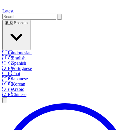
Latest
🇪🇸
Spanish
🇮🇩
Indonesian
🇺🇸
English
🇪🇸
Spanish
🇧🇷
Portuguese
🇹🇭
Thai
🇯🇵
Japanese
🇰🇷
Korean
🇸🇦
Arabic
🇨🇳
Chinese