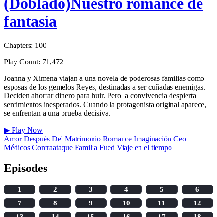
(Doblado)Nuestro romance de
fantasía
Chapters: 100
Play Count: 71,472
Joanna y Ximena viajan a una novela de poderosas familias como
esposas de los gemelos Reyes, destinadas a ser cuñadas enemigas.
Deciden ahorrar dinero para huir. Pero la convivencia despierta
sentimientos inesperados. Cuando la protagonista original aparece,
se enfrentan a una prueba decisiva.
▶
Play Now
Amor Después Del Matrimonio
Romance
Imaginación
Ceo
Médicos
Contraataque
Familia Fued
Viaje en el tiempo
Episodes
1
2
3
4
5
6
7
8
9
10
11
12
13
14
15
16
17
18