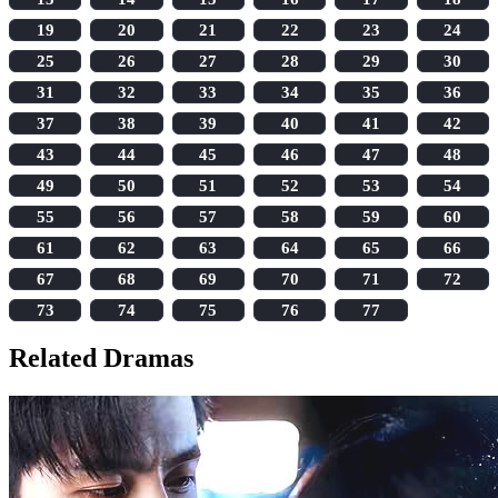
19
20
21
22
23
24
25
26
27
28
29
30
31
32
33
34
35
36
37
38
39
40
41
42
43
44
45
46
47
48
49
50
51
52
53
54
55
56
57
58
59
60
61
62
63
64
65
66
67
68
69
70
71
72
73
74
75
76
77
Related Dramas