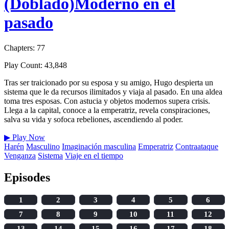
(Doblado)Moderno en el
pasado
Chapters: 77
Play Count: 43,848
Tras ser traicionado por su esposa y su amigo, Hugo despierta un
sistema que le da recursos ilimitados y viaja al pasado. En una aldea
toma tres esposas. Con astucia y objetos modernos supera crisis.
Llega a la capital, conoce a la emperatriz, revela conspiraciones,
salva su vida y sofoca rebeliones, ascendiendo al poder.
▶
Play Now
Harén
Masculino
Imaginación masculina
Emperatriz
Contraataque
Venganza
Sistema
Viaje en el tiempo
Episodes
1
2
3
4
5
6
7
8
9
10
11
12
13
14
15
16
17
18