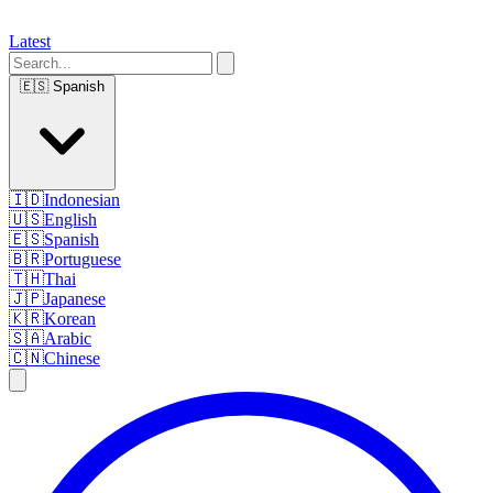
Latest
🇪🇸
Spanish
🇮🇩
Indonesian
🇺🇸
English
🇪🇸
Spanish
🇧🇷
Portuguese
🇹🇭
Thai
🇯🇵
Japanese
🇰🇷
Korean
🇸🇦
Arabic
🇨🇳
Chinese