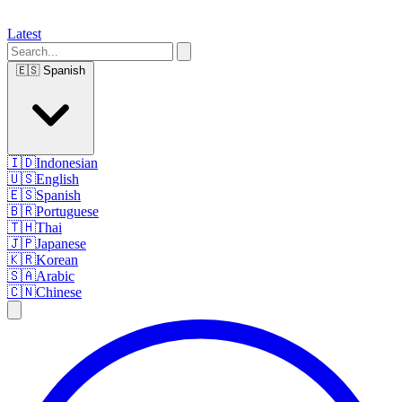
Latest
🇪🇸
Spanish
🇮🇩
Indonesian
🇺🇸
English
🇪🇸
Spanish
🇧🇷
Portuguese
🇹🇭
Thai
🇯🇵
Japanese
🇰🇷
Korean
🇸🇦
Arabic
🇨🇳
Chinese