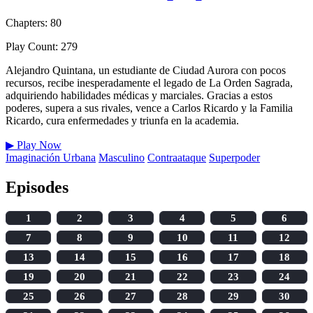
Chapters: 80
Play Count: 279
Alejandro Quintana, un estudiante de Ciudad Aurora con pocos
recursos, recibe inesperadamente el legado de La Orden Sagrada,
adquiriendo habilidades médicas y marciales. Gracias a estos
poderes, supera a sus rivales, vence a Carlos Ricardo y la Familia
Ricardo, cura enfermedades y triunfa en la academia.
▶
Play Now
Imaginación Urbana
Masculino
Contraataque
Superpoder
Episodes
1
2
3
4
5
6
7
8
9
10
11
12
13
14
15
16
17
18
19
20
21
22
23
24
25
26
27
28
29
30