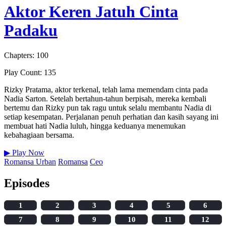
Aktor Keren Jatuh Cinta
Padaku
Chapters: 100
Play Count: 135
Rizky Pratama, aktor terkenal, telah lama memendam cinta pada
Nadia Sarton. Setelah bertahun-tahun berpisah, mereka kembali
bertemu dan Rizky pun tak ragu untuk selalu membantu Nadia di
setiap kesempatan. Perjalanan penuh perhatian dan kasih sayang ini
membuat hati Nadia luluh, hingga keduanya menemukan
kebahagiaan bersama.
▶
Play Now
Romansa Urban
Romansa
Ceo
Episodes
1
2
3
4
5
6
7
8
9
10
11
12