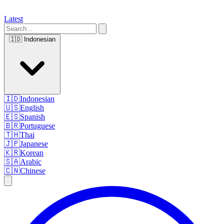
Latest
🇮🇩
Indonesian
🇮🇩
Indonesian
🇺🇸
English
🇪🇸
Spanish
🇧🇷
Portuguese
🇹🇭
Thai
🇯🇵
Japanese
🇰🇷
Korean
🇸🇦
Arabic
🇨🇳
Chinese