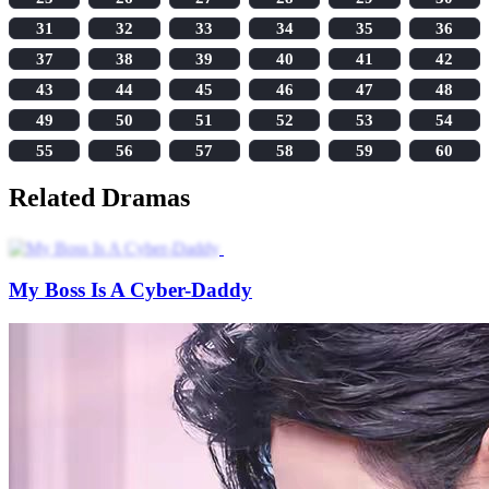
31
32
33
34
35
36
37
38
39
40
41
42
43
44
45
46
47
48
49
50
51
52
53
54
55
56
57
58
59
60
Related Dramas
My Boss Is A Cyber-Daddy