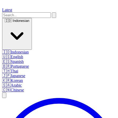
Latest
🇮🇩
Indonesian
🇮🇩
Indonesian
🇺🇸
English
🇪🇸
Spanish
🇧🇷
Portuguese
🇹🇭
Thai
🇯🇵
Japanese
🇰🇷
Korean
🇸🇦
Arabic
🇨🇳
Chinese