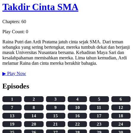
Takdir Cinta SMA
Chapters: 60
Play Count: 0
Raina Putri dan Ardi Pratama jatuh cinta sejak SMA. Dari teman
sebangku yang sering bertengkar, mereka tumbuh dekat dan berjanji
masuk Universitas Nusantara bersama. Kehadiran Maya Sari dan
kesalahpahaman memisahkan mereka. Lima tahun kemudian, Ardi
melamar Raina dan cinta mereka berakhir bahagia.
▶
Play Now
Episodes
1
2
3
4
5
6
7
8
9
10
11
12
13
14
15
16
17
18
19
20
21
22
23
24
25
26
27
28
29
30