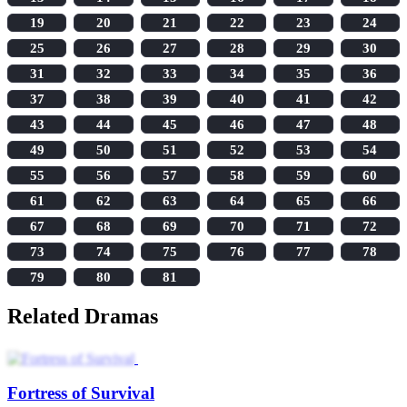
19
20
21
22
23
24
25
26
27
28
29
30
31
32
33
34
35
36
37
38
39
40
41
42
43
44
45
46
47
48
49
50
51
52
53
54
55
56
57
58
59
60
61
62
63
64
65
66
67
68
69
70
71
72
73
74
75
76
77
78
79
80
81
Related Dramas
Fortress of Survival