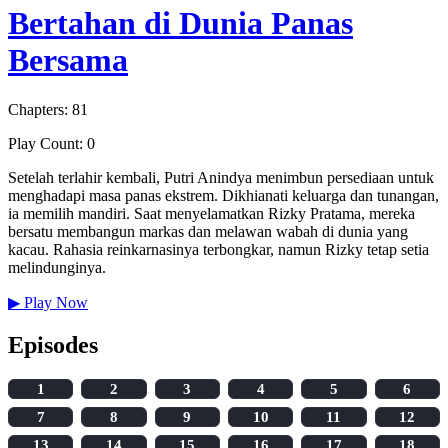
Bertahan di Dunia Panas
Bersama
Chapters: 81
Play Count: 0
Setelah terlahir kembali, Putri Anindya menimbun persediaan untuk
menghadapi masa panas ekstrem. Dikhianati keluarga dan tunangan,
ia memilih mandiri. Saat menyelamatkan Rizky Pratama, mereka
bersatu membangun markas dan melawan wabah di dunia yang
kacau. Rahasia reinkarnasinya terbongkar, namun Rizky tetap setia
melindunginya.
▶
Play Now
Episodes
1
2
3
4
5
6
7
8
9
10
11
12
13
14
15
16
17
18