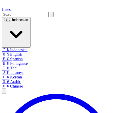
Latest
🇮🇩
Indonesian
🇮🇩
Indonesian
🇺🇸
English
🇪🇸
Spanish
🇧🇷
Portuguese
🇹🇭
Thai
🇯🇵
Japanese
🇰🇷
Korean
🇸🇦
Arabic
🇨🇳
Chinese