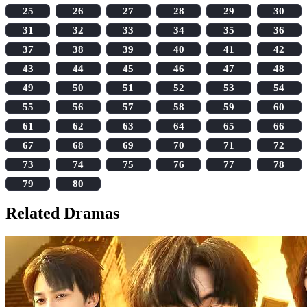
25
26
27
28
29
30
31
32
33
34
35
36
37
38
39
40
41
42
43
44
45
46
47
48
49
50
51
52
53
54
55
56
57
58
59
60
61
62
63
64
65
66
67
68
69
70
71
72
73
74
75
76
77
78
79
80
Related Dramas