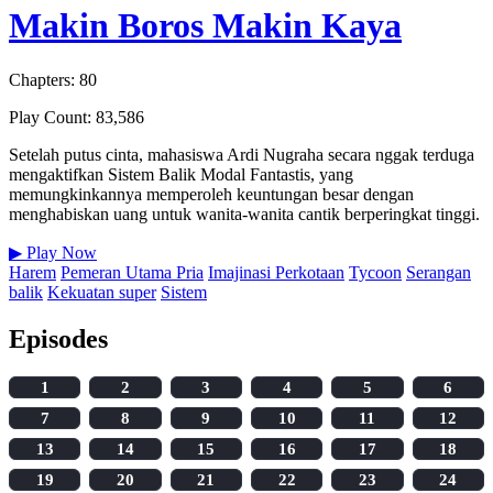
Makin Boros Makin Kaya
Chapters: 80
Play Count: 83,586
Setelah putus cinta, mahasiswa Ardi Nugraha secara nggak terduga
mengaktifkan Sistem Balik Modal Fantastis, yang
memungkinkannya memperoleh keuntungan besar dengan
menghabiskan uang untuk wanita-wanita cantik berperingkat tinggi.
▶
Play Now
Harem
Pemeran Utama Pria
Imajinasi Perkotaan
Tycoon
Serangan
balik
Kekuatan super
Sistem
Episodes
1
2
3
4
5
6
7
8
9
10
11
12
13
14
15
16
17
18
19
20
21
22
23
24