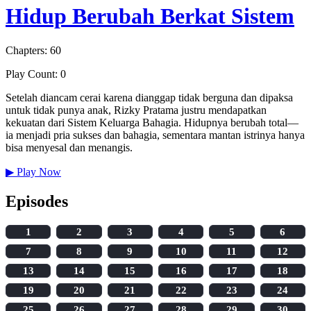
Hidup Berubah Berkat Sistem
Chapters: 60
Play Count: 0
Setelah diancam cerai karena dianggap tidak berguna dan dipaksa
untuk tidak punya anak, Rizky Pratama justru mendapatkan
kekuatan dari Sistem Keluarga Bahagia. Hidupnya berubah total—
ia menjadi pria sukses dan bahagia, sementara mantan istrinya hanya
bisa menyesal dan menangis.
▶
Play Now
Episodes
1
2
3
4
5
6
7
8
9
10
11
12
13
14
15
16
17
18
19
20
21
22
23
24
25
26
27
28
29
30