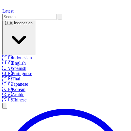
Latest
🇮🇩
Indonesian
🇮🇩
Indonesian
🇺🇸
English
🇪🇸
Spanish
🇧🇷
Portuguese
🇹🇭
Thai
🇯🇵
Japanese
🇰🇷
Korean
🇸🇦
Arabic
🇨🇳
Chinese