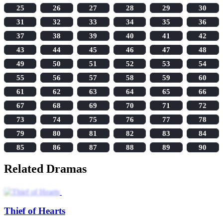
25
26
27
28
29
30
31
32
33
34
35
36
37
38
39
40
41
42
43
44
45
46
47
48
49
50
51
52
53
54
55
56
57
58
59
60
61
62
63
64
65
66
67
68
69
70
71
72
73
74
75
76
77
78
79
80
81
82
83
84
85
86
87
88
89
90
Related Dramas
Thief of Hearts