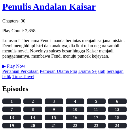
Penulis Andalan Kaisar
Chapters: 90
Play Count: 2,858
Lulusan IT bernama Fendi Juanda berlintas menjadi sarjana miskin.
Demi menghidupi istri dan anaknya, dia ikut ujian negara sambil
menulis novel. Novelnya sukses besar hingga Kaisar menjadi
penggemarnya, membawa Fendi menuju puncak kejayaan.
▶
Play Now
Pertanian Perkotaan
Pemeran Utama Pria
Drama Sejarah
Serangan
balik
Time Travel
Episodes
1
2
3
4
5
6
7
8
9
10
11
12
13
14
15
16
17
18
19
20
21
22
23
24