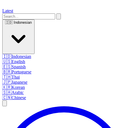
Latest
🇮🇩
Indonesian
🇮🇩
Indonesian
🇺🇸
English
🇪🇸
Spanish
🇧🇷
Portuguese
🇹🇭
Thai
🇯🇵
Japanese
🇰🇷
Korean
🇸🇦
Arabic
🇨🇳
Chinese