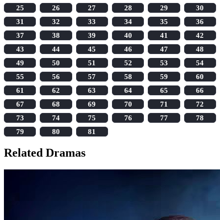
25
26
27
28
29
30
31
32
33
34
35
36
37
38
39
40
41
42
43
44
45
46
47
48
49
50
51
52
53
54
55
56
57
58
59
60
61
62
63
64
65
66
67
68
69
70
71
72
73
74
75
76
77
78
79
80
81
Related Dramas