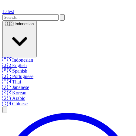
Latest
🇮🇩
Indonesian
🇮🇩
Indonesian
🇺🇸
English
🇪🇸
Spanish
🇧🇷
Portuguese
🇹🇭
Thai
🇯🇵
Japanese
🇰🇷
Korean
🇸🇦
Arabic
🇨🇳
Chinese