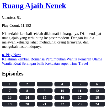
Ruang Ajaib Nenek
Chapters: 81
Play Count: 11,182
Nia terlahir kembali setelah dikhianati keluarganya. Dia mendapat
ruang ajaib yang terhubung ke pasar modern. Dengan itu, dia
melawan keluarga jahat, melindungi orang tersayang, dan
mengubah nasib hidupnya.
▶
Play Now
Kelahiran kembali
Romansa
Pertumbuhan Wanita
Pemeran Utama
Wanita Kuat
Serangan balik
Kekuatan super
Time Travel
Episodes
1
2
3
4
5
6
7
8
9
10
11
12
13
14
15
16
17
18
19
20
21
22
23
24