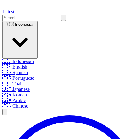
Latest
🇮🇩
Indonesian
🇮🇩
Indonesian
🇺🇸
English
🇪🇸
Spanish
🇧🇷
Portuguese
🇹🇭
Thai
🇯🇵
Japanese
🇰🇷
Korean
🇸🇦
Arabic
🇨🇳
Chinese