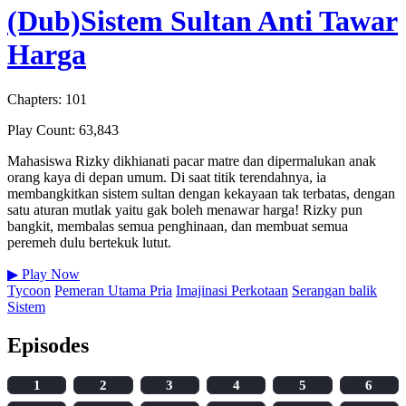
(Dub)Sistem Sultan Anti Tawar
Harga
Chapters: 101
Play Count: 63,843
Mahasiswa Rizky dikhianati pacar matre dan dipermalukan anak
orang kaya di depan umum. Di saat titik terendahnya, ia
membangkitkan sistem sultan dengan kekayaan tak terbatas, dengan
satu aturan mutlak yaitu gak boleh menawar harga! Rizky pun
bangkit, membalas semua penghinaan, dan membuat semua
peremeh dulu bertekuk lutut.
▶
Play Now
Tycoon
Pemeran Utama Pria
Imajinasi Perkotaan
Serangan balik
Sistem
Episodes
1
2
3
4
5
6