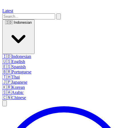
Latest
🇮🇩
Indonesian
🇮🇩
Indonesian
🇺🇸
English
🇪🇸
Spanish
🇧🇷
Portuguese
🇹🇭
Thai
🇯🇵
Japanese
🇰🇷
Korean
🇸🇦
Arabic
🇨🇳
Chinese