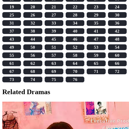
19
20
21
22
23
24
25
26
27
28
29
30
31
32
33
34
35
36
37
38
39
40
41
42
43
44
45
46
47
48
49
50
51
52
53
54
55
56
57
58
59
60
61
62
63
64
65
66
67
68
69
70
71
72
73
74
75
76
Related Dramas