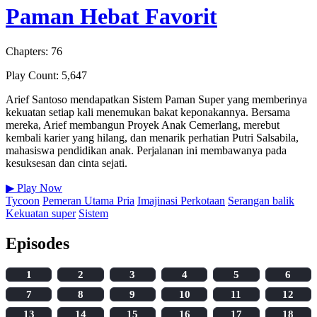
Paman Hebat Favorit
Chapters: 76
Play Count: 5,647
Arief Santoso mendapatkan Sistem Paman Super yang memberinya
kekuatan setiap kali menemukan bakat keponakannya. Bersama
mereka, Arief membangun Proyek Anak Cemerlang, merebut
kembali karier yang hilang, dan menarik perhatian Putri Salsabila,
mahasiswa pendidikan anak. Perjalanan ini membawanya pada
kesuksesan dan cinta sejati.
▶
Play Now
Tycoon
Pemeran Utama Pria
Imajinasi Perkotaan
Serangan balik
Kekuatan super
Sistem
Episodes
1
2
3
4
5
6
7
8
9
10
11
12
13
14
15
16
17
18