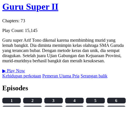
Guru Super II
Chapters: 73
Play Count: 15,145
Guru super Arif Tono dikenal karena membimbing murid yang
lemah bangkit. Dia diminta memimpin kelas olahraga SMA Garuda
yang terancam bubar. Dengan metode keras dan unik, dia sempat
diragukan. Setelah juara Ujian Gabungan dan Kejuaraan Provinsi,
murid-muridnya berhasil bangkit dan meraih kesuksesan.
▶
Play Now
Kehidupan perkotaan
Pemeran Utama Pria
Serangan balik
Episodes
1
2
3
4
5
6
7
8
9
10
11
12
13
14
15
16
17
18
19
20
21
22
23
24