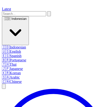
Latest
🇮🇩
Indonesian
🇮🇩
Indonesian
🇺🇸
English
🇪🇸
Spanish
🇧🇷
Portuguese
🇹🇭
Thai
🇯🇵
Japanese
🇰🇷
Korean
🇸🇦
Arabic
🇨🇳
Chinese