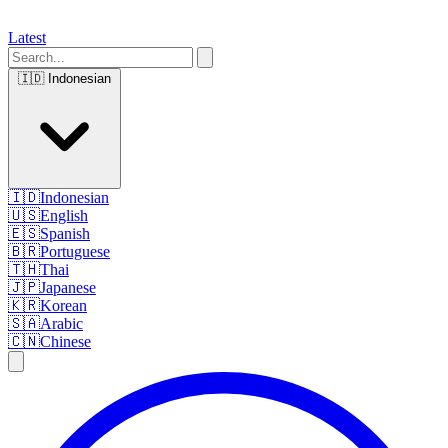
Latest
🇮🇩
Indonesian
🇮🇩
Indonesian
🇺🇸
English
🇪🇸
Spanish
🇧🇷
Portuguese
🇹🇭
Thai
🇯🇵
Japanese
🇰🇷
Korean
🇸🇦
Arabic
🇨🇳
Chinese