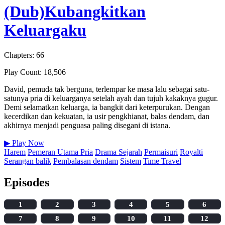
(Dub)Kubangkitkan
Keluargaku
Chapters: 66
Play Count: 18,506
David, pemuda tak berguna, terlempar ke masa lalu sebagai satu-
satunya pria di keluarganya setelah ayah dan tujuh kakaknya gugur.
Demi selamatkan keluarga, ia bangkit dari keterpurukan. Dengan
kecerdikan dan kekuatan, ia usir pengkhianat, balas dendam, dan
akhirnya menjadi penguasa paling disegani di istana.
▶
Play Now
Harem
Pemeran Utama Pria
Drama Sejarah
Permaisuri
Royalti
Serangan balik
Pembalasan dendam
Sistem
Time Travel
Episodes
1
2
3
4
5
6
7
8
9
10
11
12