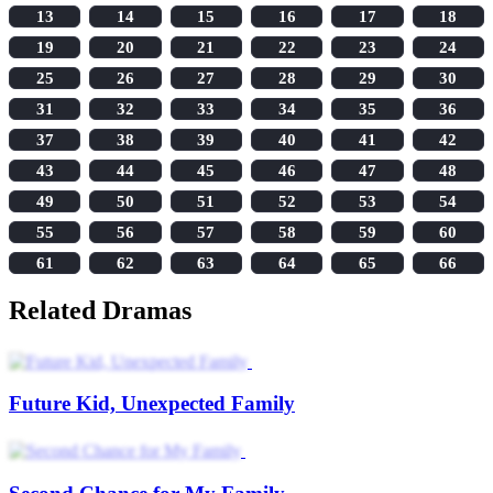
13
14
15
16
17
18
19
20
21
22
23
24
25
26
27
28
29
30
31
32
33
34
35
36
37
38
39
40
41
42
43
44
45
46
47
48
49
50
51
52
53
54
55
56
57
58
59
60
61
62
63
64
65
66
Related Dramas
Future Kid, Unexpected Family