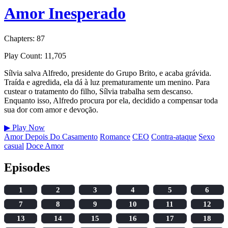
Amor Inesperado
Chapters: 87
Play Count: 11,705
Sílvia salva Alfredo, presidente do Grupo Brito, e acaba grávida.
Traída e agredida, ela dá à luz prematuramente um menino. Para
custear o tratamento do filho, Sílvia trabalha sem descanso.
Enquanto isso, Alfredo procura por ela, decidido a compensar toda
sua dor com amor e devoção.
▶
Play Now
Amor Depois Do Casamento
Romance
CEO
Contra-ataque
Sexo
casual
Doce Amor
Episodes
1
2
3
4
5
6
7
8
9
10
11
12
13
14
15
16
17
18