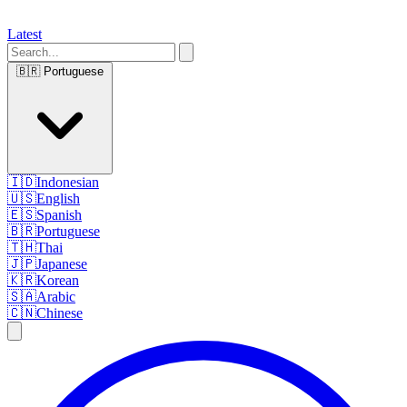
Latest
🇧🇷
Portuguese
🇮🇩
Indonesian
🇺🇸
English
🇪🇸
Spanish
🇧🇷
Portuguese
🇹🇭
Thai
🇯🇵
Japanese
🇰🇷
Korean
🇸🇦
Arabic
🇨🇳
Chinese