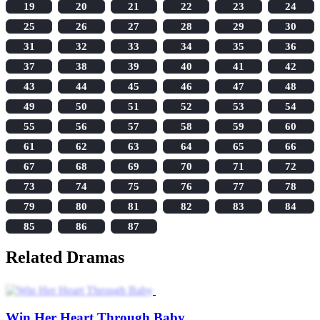
19
20
21
22
23
24
25
26
27
28
29
30
31
32
33
34
35
36
37
38
39
40
41
42
43
44
45
46
47
48
49
50
51
52
53
54
55
56
57
58
59
60
61
62
63
64
65
66
67
68
69
70
71
72
73
74
75
76
77
78
79
80
81
82
83
84
85
86
87
Related Dramas
Win Her Heart Through Baby