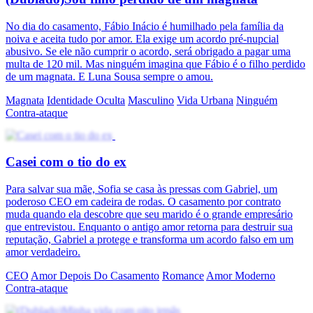
No dia do casamento, Fábio Inácio é humilhado pela família da
noiva e aceita tudo por amor. Ela exige um acordo pré-nupcial
abusivo. Se ele não cumprir o acordo, será obrigado a pagar uma
multa de 120 mil. Mas ninguém imagina que Fábio é o filho perdido
de um magnata. E Luna Sousa sempre o amou.
Magnata
Identidade Oculta
Masculino
Vida Urbana
Ninguém
Contra-ataque
Casei com o tio do ex
Para salvar sua mãe, Sofia se casa às pressas com Gabriel, um
poderoso CEO em cadeira de rodas. O casamento por contrato
muda quando ela descobre que seu marido é o grande empresário
que entrevistou. Enquanto o antigo amor retorna para destruir sua
reputação, Gabriel a protege e transforma um acordo falso em um
amor verdadeiro.
CEO
Amor Depois Do Casamento
Romance
Amor Moderno
Contra-ataque