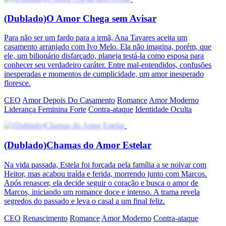
(Dublado)O Amor Chega sem Avisar
Para não ser um fardo para a irmã, Ana Tavares aceita um
casamento arranjado com Ivo Melo. Ela não imagina, porém, que
ele, um bilionário disfarçado, planeja testá-la como esposa para
conhecer seu verdadeiro caráter. Entre mal-entendidos, confusões
inesperadas e momentos de cumplicidade, um amor inesperado
floresce.
CEO
Amor Depois Do Casamento
Romance
Amor Moderno
Liderança Feminina Forte
Contra-ataque
Identidade Oculta
(Dublado)Chamas do Amor Estelar
Na vida passada, Estela foi forçada pela família a se noivar com
Heitor, mas acabou traída e ferida, morrendo junto com Marcos.
Após renascer, ela decide seguir o coração e busca o amor de
Marcos, iniciando um romance doce e intenso. A trama revela
segredos do passado e leva o casal a um final feliz.
CEO
Renascimento
Romance
Amor Moderno
Contra-ataque