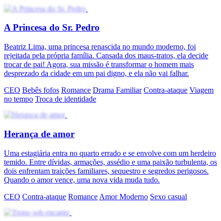
A Princesa do Sr. Pedro
Beatriz Lima, uma princesa renascida no mundo moderno, foi
rejeitada pela própria família. Cansada dos maus-tratos, ela decide
trocar de pai! Agora, sua missão é transformar o homem mais
desprezado da cidade em um pai digno, e ela não vai falhar.
CEO
Bebês fofos
Romance
Drama Familiar
Contra-ataque
Viagem
no tempo
Troca de identidade
Herança de amor
Uma estagiária entra no quarto errado e se envolve com um herdeiro
temido. Entre dívidas, armações, assédio e uma paixão turbulenta, os
dois enfrentam traições familiares, sequestro e segredos perigosos.
Quando o amor vence, uma nova vida muda tudo.
CEO
Contra-ataque
Romance
Amor Moderno
Sexo casual