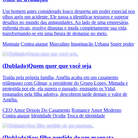
Um homem antes considerado louco desperta um poder especial nos
olhos após um acidente. Ele passa a identificar tesouros e superar
desafios no mundo das antiguidades. Ao lado de uma empresária,
enfrenta rivais, resolve disputas e muda completamente sua vida,
transformando-se em uma figura de destaque no meio.
Magnata
Contra-ataque
Masculino
Imaginação Urbana
Super poder
(Dublado)Quem quer que você seja
Traída pela própria família, Amélia acaba em um casamento
relâmpago com Gilmar, o presidente do Grupo Lopes. Mimada e
protegida por ele, ela supera o passado, enquanto os Vidal,
enganados pela filha adotiva, descobrem tarde demais o valor de
Amélia.
CEO
Amor Depois Do Casamento
Romance
Amor Moderno
Contra-ataque
Identidade Oculta
Troca de identidade
(Dublado)Sou filho perdido de um magnata