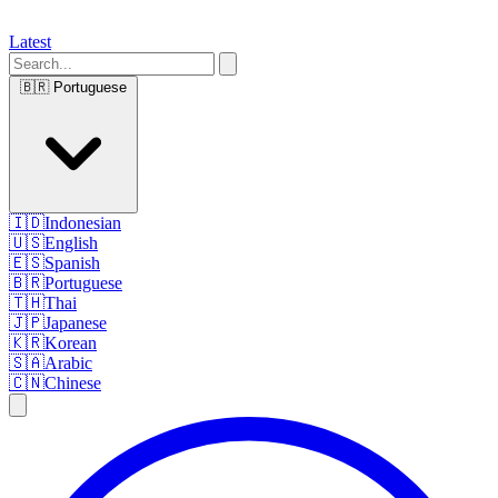
Latest
🇧🇷
Portuguese
🇮🇩
Indonesian
🇺🇸
English
🇪🇸
Spanish
🇧🇷
Portuguese
🇹🇭
Thai
🇯🇵
Japanese
🇰🇷
Korean
🇸🇦
Arabic
🇨🇳
Chinese