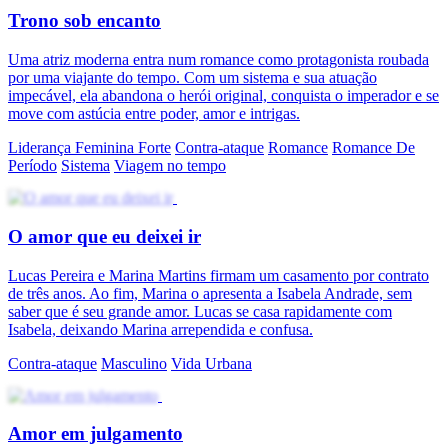
Trono sob encanto
Uma atriz moderna entra num romance como protagonista roubada
por uma viajante do tempo. Com um sistema e sua atuação
impecável, ela abandona o herói original, conquista o imperador e se
move com astúcia entre poder, amor e intrigas.
Liderança Feminina Forte
Contra-ataque
Romance
Romance De
Período
Sistema
Viagem no tempo
O amor que eu deixei ir
Lucas Pereira e Marina Martins firmam um casamento por contrato
de três anos. Ao fim, Marina o apresenta a Isabela Andrade, sem
saber que é seu grande amor. Lucas se casa rapidamente com
Isabela, deixando Marina arrependida e confusa.
Contra-ataque
Masculino
Vida Urbana
Amor em julgamento