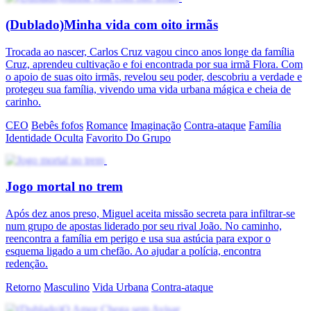
(Dublado)Minha vida com oito irmãs
Trocada ao nascer, Carlos Cruz vagou cinco anos longe da família
Cruz, aprendeu cultivação e foi encontrada por sua irmã Flora. Com
o apoio de suas oito irmãs, revelou seu poder, descobriu a verdade e
protegeu sua família, vivendo uma vida urbana mágica e cheia de
carinho.
CEO
Bebês fofos
Romance
Imaginação
Contra-ataque
Família
Identidade Oculta
Favorito Do Grupo
Jogo mortal no trem
Após dez anos preso, Miguel aceita missão secreta para infiltrar-se
num grupo de apostas liderado por seu rival João. No caminho,
reencontra a família em perigo e usa sua astúcia para expor o
esquema ligado a um chefão. Ao ajudar a polícia, encontra
redenção.
Retorno
Masculino
Vida Urbana
Contra-ataque