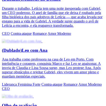
Durante o trabalho, Letícia tem uma noite inesperada com Gabriel,
um CEO poderoso. O anel de família que ele deixa é roubado pela
filha biológica dos pais adotivos de Letícia — que acaba levada por
engano para a vida de Gabriel. A verdade surge quando o avô de
Letícia a encontra, e ela reaparece transformada.
CEO
Contra-ataque
Romance
Amor Moderno
(Dublado)Leo com Ana
Ana trabalha como professora na casa de Leo em Porto. Com
inteligência e coragem, conquista Marco e faz Leo se apaixonar. A
inveja de Claudia e Lina Sousa surge, mas Leo protege Ana. Após
superar obstáculos e rejeitar Gabriel, eles vivem um amor pleno e
guardam memórias especiais.
Liderança Feminina Forte
Contra-ataque
Romance
Amor Moderno
CEO
Olho de avaliação