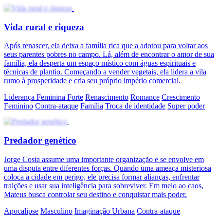
Vida rural e riqueza
Após renascer, ela deixa a família rica que a adotou para voltar aos
seus parentes pobres no campo. Lá, além de encontrar o amor de sua
família, ela desperta um espaço místico com águas espirituais e
técnicas de plantio. Começando a vender vegetais, ela lidera a vila
rumo à prosperidade e cria seu próprio império comercial.
Liderança Feminina Forte
Renascimento
Romance
Crescimento
Feminino
Contra-ataque
Família
Troca de identidade
Super poder
Predador genético
Jorge Costa assume uma importante organização e se envolve em
uma disputa entre diferentes forças. Quando uma ameaça misteriosa
coloca a cidade em perigo, ele precisa formar alianças, enfrentar
traições e usar sua inteligência para sobreviver. Em meio ao caos,
Mateus busca controlar seu destino e conquistar mais poder.
Apocalipse
Masculino
Imaginação Urbana
Contra-ataque