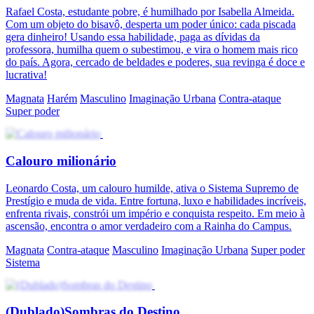
Rafael Costa, estudante pobre, é humilhado por Isabella Almeida.
Com um objeto do bisavô, desperta um poder único: cada piscada
gera dinheiro! Usando essa habilidade, paga as dívidas da
professora, humilha quem o subestimou, e vira o homem mais rico
do país. Agora, cercado de beldades e poderes, sua revinga é doce e
lucrativa!
Magnata
Harém
Masculino
Imaginação Urbana
Contra-ataque
Super poder
Calouro milionário
Leonardo Costa, um calouro humilde, ativa o Sistema Supremo de
Prestígio e muda de vida. Entre fortuna, luxo e habilidades incríveis,
enfrenta rivais, constrói um império e conquista respeito. Em meio à
ascensão, encontra o amor verdadeiro com a Rainha do Campus.
Magnata
Contra-ataque
Masculino
Imaginação Urbana
Super poder
Sistema
(Dublado)Sombras do Destino