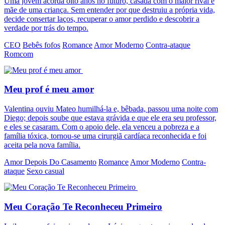
Uma jovem acorda oito anos no futuro, casada com o maior rival e
mãe de uma criança. Sem entender por que destruiu a própria vida,
decide consertar laços, recuperar o amor perdido e descobrir a
verdade por trás do tempo.
CEO
Bebês fofos
Romance
Amor Moderno
Contra-ataque
Romcom
Meu prof é meu amor
Valentina ouviu Mateo humilhá-la e, bêbada, passou uma noite com
Diego; depois soube que estava grávida e que ele era seu professor,
e eles se casaram. Com o apoio dele, ela venceu a pobreza e a
família tóxica, tornou-se uma cirurgiã cardíaca reconhecida e foi
aceita pela nova família.
Amor Depois Do Casamento
Romance
Amor Moderno
Contra-
ataque
Sexo casual
Meu Coração Te Reconheceu Primeiro