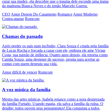
curar sua mudez, ela descobre que o trauma dele esconde uma trama
da madrasta Bianca Neves e do irmão Marcelo Guerra.
CEO
Amor Depois Do Casamento
Romance
Amor Moderno
Contra-ataque
Romcom
Chamas do passado
Após perder os pais num incêndio, Clara Souza é criada pela família
de Lucas Rocha e forçada a casar com ele, embora ele ame Vivian
Costa, sua paixão de infância. Quatro anos depois, ela retorna como
Camila Souza, uma designer de sucesso, pronta para acertar as
contas com quem destruiu sua vida.
Amor difícil de vencer
Romcom
A voz mística da família
Mestra das artes místicas, Isabela renasce como a nora desprezada
da família Furtado. Usando magia, ela salva a família da ruína. O
detalhe: todos ouvem seus pensamentos! Ela conquista a todos,