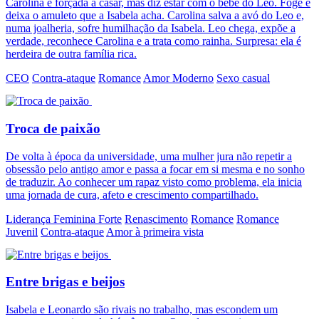
Carolina é forçada a casar, mas diz estar com o bebê do Leo. Foge e
deixa o amuleto que a Isabela acha. Carolina salva a avó do Leo e,
numa joalheria, sofre humilhação da Isabela. Leo chega, expõe a
verdade, reconhece Carolina e a trata como rainha. Surpresa: ela é
herdeira de outra família rica.
CEO
Contra-ataque
Romance
Amor Moderno
Sexo casual
Troca de paixão
De volta à época da universidade, uma mulher jura não repetir a
obsessão pelo antigo amor e passa a focar em si mesma e no sonho
de traduzir. Ao conhecer um rapaz visto como problema, ela inicia
uma jornada de cura, afeto e crescimento compartilhado.
Liderança Feminina Forte
Renascimento
Romance
Romance
Juvenil
Contra-ataque
Amor à primeira vista
Entre brigas e beijos
Isabela e Leonardo são rivais no trabalho, mas escondem um