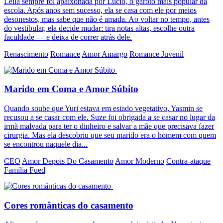
Leila sempre foi apaixonada por Lúcio, o garoto mais popular da
escola. Após anos sem sucesso, ela se casa com ele por meios
desonestos, mas sabe que não é amada. Ao voltar no tempo, antes
do vestibular, ela decide mudar: tira notas altas, escolhe outra
faculdade — e deixa de correr atrás dele.
Renascimento
Romance
Amor Amargo
Romance Juvenil
Marido em Coma e Amor Súbito
Quando soube que Yuri estava em estado vegetativo, Yasmin se
recusou a se casar com ele. Suze foi obrigada a se casar no lugar da
irmã malvada para ter o dinheiro e salvar a mãe que precisava fazer
cirurgia. Mas ela descobriu que seu marido era o homem com quem
se encontrou naquele dia...
CEO
Amor Depois Do Casamento
Amor Moderno
Contra-ataque
Família Fued
Cores românticas do casamento