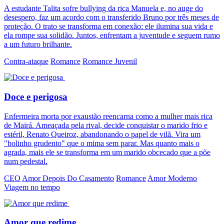
A estudante Talita sofre bullying da rica Manuela e, no auge do
desespero, faz um acordo com o transferido Bruno por três meses de
proteção. O trato se transforma em conexão: ele ilumina sua vida e
ela rompe sua solidão. Juntos, enfrentam a juventude e seguem rumo
a um futuro brilhante.
Contra-ataque
Romance
Romance Juvenil
Doce e perigosa
Enfermeira morta por exaustão reencarna como a mulher mais rica
de Mairá. Ameaçada pela rival, decide conquistar o marido frio e
estéril, Renato Queiroz, abandonando o papel de vilã. Vira um
"bolinho grudento" que o mima sem parar. Mas quanto mais o
agrada, mais ele se transforma em um marido obcecado que a põe
num pedestal.
CEO
Amor Depois Do Casamento
Romance
Amor Moderno
Viagem no tempo
Amor que redime