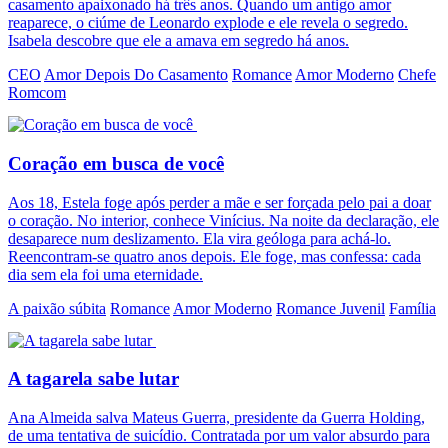
casamento apaixonado há três anos. Quando um antigo amor
reaparece, o ciúme de Leonardo explode e ele revela o segredo.
Isabela descobre que ele a amava em segredo há anos.
CEO
Amor Depois Do Casamento
Romance
Amor Moderno
Chefe
Romcom
Coração em busca de você
Aos 18, Estela foge após perder a mãe e ser forçada pelo pai a doar
o coração. No interior, conhece Vinícius. Na noite da declaração, ele
desaparece num deslizamento. Ela vira geóloga para achá-lo.
Reencontram-se quatro anos depois. Ele foge, mas confessa: cada
dia sem ela foi uma eternidade.
A paixão súbita
Romance
Amor Moderno
Romance Juvenil
Família
A tagarela sabe lutar
Ana Almeida salva Mateus Guerra, presidente da Guerra Holding,
de uma tentativa de suicídio. Contratada por um valor absurdo para