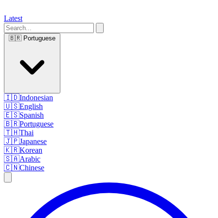
Latest
🇧🇷
Portuguese
🇮🇩
Indonesian
🇺🇸
English
🇪🇸
Spanish
🇧🇷
Portuguese
🇹🇭
Thai
🇯🇵
Japanese
🇰🇷
Korean
🇸🇦
Arabic
🇨🇳
Chinese