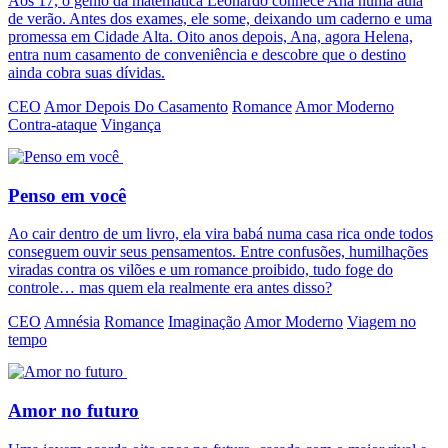
Aos 17, o gênio da matemática Leonardo conhece Ana numa aula
de verão. Antes dos exames, ele some, deixando um caderno e uma
promessa em Cidade Alta. Oito anos depois, Ana, agora Helena,
entra num casamento de conveniência e descobre que o destino
ainda cobra suas dívidas.
CEO
Amor Depois Do Casamento
Romance
Amor Moderno
Contra-ataque
Vingança
Penso em você
Ao cair dentro de um livro, ela vira babá numa casa rica onde todos
conseguem ouvir seus pensamentos. Entre confusões, humilhações
viradas contra os vilões e um romance proibido, tudo foge do
controle… mas quem ela realmente era antes disso?
CEO
Amnésia
Romance
Imaginação
Amor Moderno
Viagem no
tempo
Amor no futuro