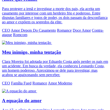
Para proteger a irmã e investigar a morte dos pais, ela aceita um
casamento por interesse com um herdeiro frio e poderoso. Entre
disputas familiares e jogos de poder, os dois passam da desconfiança
ao amor e expõem os segredos da elite.
CEO
Amor Depois Do Casamento
Romance
Doce Amor
Contra-
ataque
Romcom
Meu inimigo, minha tentação
Clara Moreira foi adotada por Eduardo Costa após perder os pais em
um acidente. Em busca da verdade, ela conheceu Leonardo Costa,
um homem poderoso. Aproximou-se dele para investigar, mas
acabou se apaixonando sem perceber.
CEO
Família Fued
Romance
Amor Moderno
A equação do amor