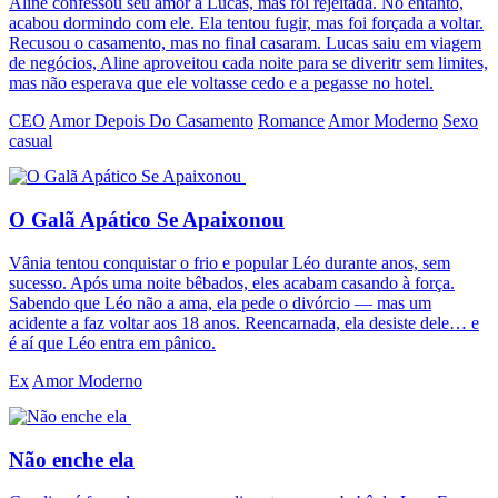
Aline confessou seu amor a Lucas, mas foi rejeitada. No entanto,
acabou dormindo com ele. Ela tentou fugir, mas foi forçada a voltar.
Recusou o casamento, mas no final casaram. Lucas saiu em viagem
de negócios, Aline aproveitou cada noite para se diveritr sem limites,
mas não esperava que ele voltasse cedo e a pegasse no hotel.
CEO
Amor Depois Do Casamento
Romance
Amor Moderno
Sexo
casual
O Galã Apático Se Apaixonou
Vânia tentou conquistar o frio e popular Léo durante anos, sem
sucesso. Após uma noite bêbados, eles acabam casando à força.
Sabendo que Léo não a ama, ela pede o divórcio — mas um
acidente a faz voltar aos 18 anos. Reencarnada, ela desiste dele… e
é aí que Léo entra em pânico.
Ex
Amor Moderno
Não enche ela