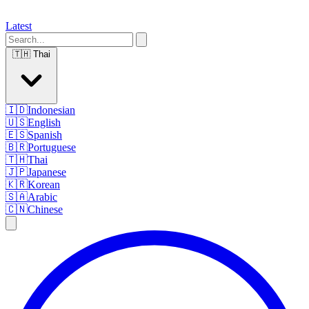
Latest
🇹🇭
Thai
🇮🇩
Indonesian
🇺🇸
English
🇪🇸
Spanish
🇧🇷
Portuguese
🇹🇭
Thai
🇯🇵
Japanese
🇰🇷
Korean
🇸🇦
Arabic
🇨🇳
Chinese