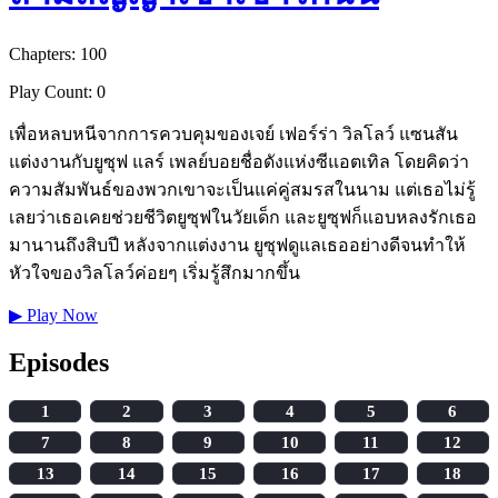
Chapters: 100
Play Count: 0
เพื่อหลบหนีจากการควบคุมของเจย์ เฟอร์ร่า วิลโลว์ แซนสัน
แต่งงานกับยูซุฟ แลร์ เพลย์บอยชื่อดังแห่งซีแอตเทิล โดยคิดว่า
ความสัมพันธ์ของพวกเขาจะเป็นแค่คู่สมรสในนาม แต่เธอไม่รู้
เลยว่าเธอเคยช่วยชีวิตยูซุฟในวัยเด็ก และยูซุฟก็แอบหลงรักเธอ
มานานถึงสิบปี หลังจากแต่งงาน ยูซุฟดูแลเธออย่างดีจนทำให้
หัวใจของวิลโลว์ค่อยๆ เริ่มรู้สึกมากขึ้น
▶
Play Now
Episodes
1
2
3
4
5
6
7
8
9
10
11
12
13
14
15
16
17
18