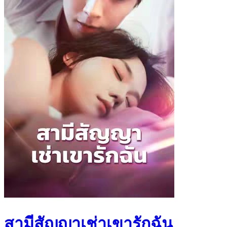
สามีสัญญาเช่าเขารักฉัน