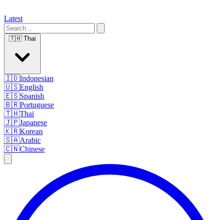
Latest
🇹🇭
Thai
🇮🇩
Indonesian
🇺🇸
English
🇪🇸
Spanish
🇧🇷
Portuguese
🇹🇭
Thai
🇯🇵
Japanese
🇰🇷
Korean
🇸🇦
Arabic
🇨🇳
Chinese