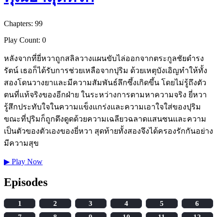
Chapters: 99
Play Count: 0
หลังจากที่ยี่หวาถูกสลิลวางแผนขับไล่ออกจากตระกูลชัยดำรง
รัตน์ เธอก็ได้รับการช่วยเหลือจากปุริม ด้วยเหตุบังเอิญทำให้ทั้ง
สองโดนวางยาและมีความสัมพันธ์ลึกซึ้งเกิดขึ้น โดยไม่รู้ถึงตัว
ตนที่แท้จริงของอีกฝ่าย ในระหว่างการตามหาความจริง ยี่หวา
รู้สึกประทับใจในความแข็งแกร่งและความเอาใจใส่ของปุริม
ขณะที่ปุริมก็ถูกดึงดูดด้วยความเฉลียวฉลาดแสนซนและความ
เป็นตัวของตัวเองของยี่หวา สุดท้ายทั้งสองจึงได้ครองรักกันอย่าง
มีความสุข
▶
Play Now
Episodes
1
2
3
4
5
6
7
8
9
10
11
12