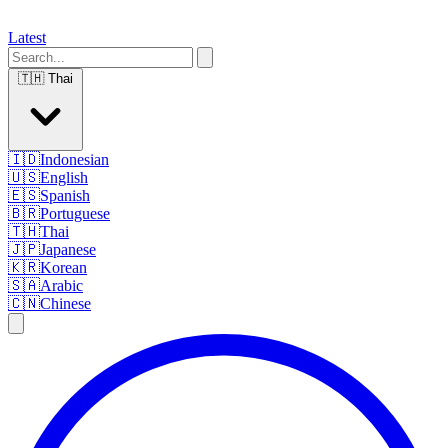
Latest
🇹🇭
Thai
🇮🇩
Indonesian
🇺🇸
English
🇪🇸
Spanish
🇧🇷
Portuguese
🇹🇭
Thai
🇯🇵
Japanese
🇰🇷
Korean
🇸🇦
Arabic
🇨🇳
Chinese