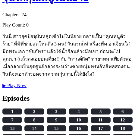
Chapters: 74
Play Count: 0
วินนี่ สาวยุคปัจจุบันหลุดเข้าไปในนิยาย กลายเป็น “คุณหนูตัว
ร้าย” ที่มีพี่ชายสุดโหดถึง 3 คน! วันแรกก็ทำเรื่องพีค อาเจียนใส่
มือพระเอก “ชัยภัทร” แล้วใช้น้ำร้อนล้างมือเขา ก่อนจะไป
คุกเข่า (แล้วลงเอยบนเตียง!) กับ “กานต์กิต” ทายาทมาเฟียตัวพ่อ
เมื่อกลายเป็นจุดศูนย์กลางระหว่างชายหนุ่มทรงอิทธิพลสองคน
วินนี่จะเอาตัวรอดจากความวุ่นวายนี้ได้ยังไง?
▶
Play Now
Episodes
1
2
3
4
5
6
7
8
9
10
11
12
13
14
15
16
17
18