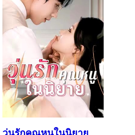
วุ่นรักคุณหนูในนิยาย