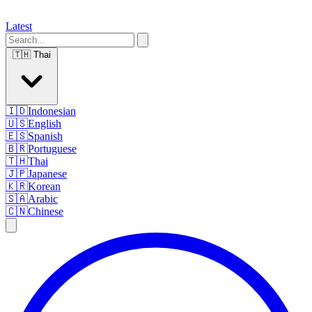
Latest
🇹🇭
Thai
🇮🇩
Indonesian
🇺🇸
English
🇪🇸
Spanish
🇧🇷
Portuguese
🇹🇭
Thai
🇯🇵
Japanese
🇰🇷
Korean
🇸🇦
Arabic
🇨🇳
Chinese