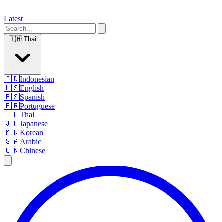
Latest
🇹🇭
Thai
🇮🇩
Indonesian
🇺🇸
English
🇪🇸
Spanish
🇧🇷
Portuguese
🇹🇭
Thai
🇯🇵
Japanese
🇰🇷
Korean
🇸🇦
Arabic
🇨🇳
Chinese