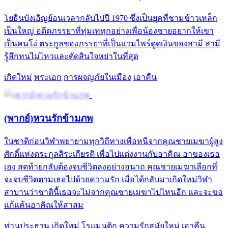
โยธินบังเอิญย้อนเวลากลับไปปี 1970 ซึ่งเป็นยุคที่ชามข้าวเหล็ก
เป็นใหญ่ อดีตภรรยาที่ทุ่มเททุกอย่างเพื่อน้องชายอยากให้เขา
เป็นคนโง่ ตระกูลของภรรยาที่เป็นแวมไพร์ดูดเงินของสามี สามี
รู้สึกทนไม่ไหวและตัดสินใจหย่าในที่สุด
เกิดใหม่
พระเอก
การผจญภัยในเมือง
เอาคืน
(พากย์)หวนรักข้ามภพ
ในชาติก่อนวิฬาพยายามทุกวิถีทางเพื่อหนีจากคุณชายเมฆาผู้สูง
ศักดิ์แห่งตระกูลสิระเกียรติ เพื่อไปแต่งงานกับอาคิณ อาของเธอ
เอง สุดท้ายกลับต้องจบชีวิตลงอย่างอนาถ คุณชายเมฆาเลือกที่
จะจบชีวิตตามเธอไปด้วยความรัก เมื่อได้กลับมาเกิดใหม่วิฬา
สาบานว่าชาตินี้เธอจะไม่จากคุณชายเมฆาไปไหนอีก และจะขอ
แก้แค้นอาคิณให้สาสม
ท่านประธาน
เกิดใหม่
โรแมนติก
ความรักสมัยใหม่
เอาคืน