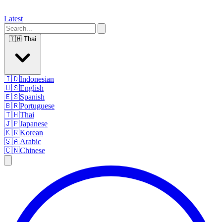
Latest
🇹🇭
Thai
🇮🇩
Indonesian
🇺🇸
English
🇪🇸
Spanish
🇧🇷
Portuguese
🇹🇭
Thai
🇯🇵
Japanese
🇰🇷
Korean
🇸🇦
Arabic
🇨🇳
Chinese