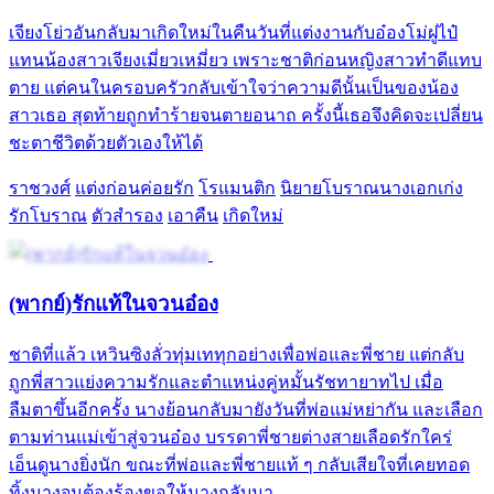
เจียงโย่วอันกลับมาเกิดใหม่ในคืนวันที่แต่งงานกับอ๋องโม่ฝูไป๋
แทนน้องสาวเจียงเมี่ยวเหมี่ยว เพราะชาติก่อนหญิงสาวทำดีแทบ
ตาย แต่คนในครอบครัวกลับเข้าใจว่าความดีนั้นเป็นของน้อง
สาวเธอ สุดท้ายถูกทำร้ายจนตายอนาถ ครั้งนี้เธอจึงคิดจะเปลี่ยน
ชะตาชีวิตด้วยตัวเองให้ได้
ราชวงศ์
แต่งก่อนค่อยรัก
โรแมนติก
นิยายโบราณนางเอกเก่ง
รักโบราณ
ตัวสำรอง
เอาคืน
เกิดใหม่
(พากย์)รักแท้ในจวนอ๋อง
ชาติที่แล้ว เหวินซิงลั่วทุ่มเททุกอย่างเพื่อพ่อและพี่ชาย แต่กลับ
ถูกพี่สาวแย่งความรักและตำแหน่งคู่หมั้นรัชทายาทไป เมื่อ
ลืมตาขึ้นอีกครั้ง นางย้อนกลับมายังวันที่พ่อแม่หย่ากัน และเลือก
ตามท่านแม่เข้าสู่จวนอ๋อง บรรดาพี่ชายต่างสายเลือดรักใคร่
เอ็นดูนางยิ่งนัก ขณะที่พ่อและพี่ชายแท้ ๆ กลับเสียใจที่เคยทอด
ทิ้งนางจนต้องร้องขอให้นางกลับมา