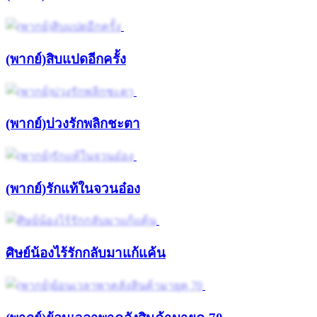
(พากย์)สิบแปดอีกครั้ง
(พากย์)บ่วงรักพลิกชะตา
(พากย์)รักแท้ในจวนอ๋อง
ศิษย์น้องไร้รักกลับมาแก้แค้น