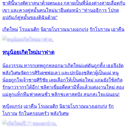
ชาตินี้นางตัดวาสนาด้วยตนเอง กลายเป็นพี่น้องต่างสายเลือดกับ
เขา และควงคู่หมั้นคนใหม่มายืนต่อหน้า “ท่านอธิการ โปรด
อุปถัมภ์คู่หมั้นของดิฉันด้วย”
เกิดใหม่
โรแมนติก
นิยายโบราณนางเอกเก่ง
รักโบราณ
เอาคืน
หนูน้อยเกิดใหม่มาฟาด
น้องวรรณ ทารกเทพถูกหลอกมาเกิดใหม่แต่ดันถูกทิ้ง เธอจึงงัด
พลังวิเศษจัดการศิริเดชพ่อเลว และปกป้องชลิตาผู้เป็นแม่ หนู
น้อยถูกใจเจ้าชายศิริชัย เลยเลือกให้เป็นพ่อใหม่ แถมยังใช้สกิล
รักษาวรากรได้อีก! ชลิตาเขี่ยอดีตสามีทิ้งแล้วแต่งงานใหม่ สอง
แม่ลูกแท็กทีมฟาดคนชั่ว พลิกชะตาสุดปัง สนุกสะใจแน่นอน!
หญิงแกร่ง
เอาคืน
โรแมนติก
นิยายโบราณนางเอกเก่ง
รัก
โบราณ
รักในครอบครัว
พลังวิเศษ