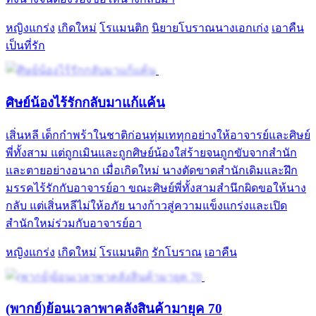
หญิงแกร่ง
เกิดใหม่
โรแมนติก
นิยายโบราณนางเอกเก่ง
เอาคืน
เป็นที่รัก
ศิษย์น้องไร้รักกลับมาแก้แค้น
เสิ่นหลี เด็กกำพร้าในชาติก่อนทุ่มเททุกอย่างให้อาจารย์และศิษย์
พี่ทั้งสาม แต่ถูกเมินและถูกศิษย์น้องใส่ร้ายจนถูกขับจากสำนัก
และตายอย่างอนาถ เมื่อเกิดใหม่ นางตัดขาดสำนักเดิมและฝึก
มรรคไร้รักกับอาจารย์อา ขณะศิษย์พี่ทั้งสามสำนึกผิดขอให้นาง
กลับ แต่เสิ่นหลีไม่ให้อภัย นางก้าวสู่ความแข็งแกร่งและเปิด
สำนักใหม่ร่วมกับอาจารย์อา
หญิงแกร่ง
เกิดใหม่
โรแมนติก
รักโบราณ
เอาคืน
(พากย์)ย้อนเวลาพาคลังสินค้ามายุค 70