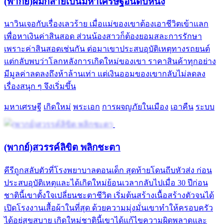
(พากย์)ผมกลายเป็นมหาเศรษฐีอันดับหนึ่ง
นาวินเจอกับเรื่องเลวร้าย เมื่อแม่ของเขาต้องเอาชีวิตเข้าแลก
เพื่อหาเงินค่าสินสอด ส่วนน้องสาวก็ต้องยอมสละการรักษา
เพราะค่าสินสอดเช่นกัน ต่อมาเขาประสบอุบัติเหตุทางรถยนต์
แต่กลับพบว่าโลกหลังการเกิดใหม่ของเขา ราคาสินค้าทุกอย่าง
มีมูลค่าลดลงถึงห้าล้านเท่า แต่เงินออมของเขากลับไม่ลดลง
เรื่องสนุก ๆ จึงเริ่มขึ้น
มหาเศรษฐี
เกิดใหม่
พระเอก
การผจญภัยในเมือง
เอาคืน
ระบบ
(พากย์)สวรรค์ลิขิต พลิกชะตา
คีรีถูกสลับตัวที่โรงพยาบาลตอนเด็ก สุดท้ายโดนถีบหัวส่ง ก่อน
ประสบอุบัติเหตุและได้เกิดใหม่ย้อนเวลากลับไปเมื่อ 30 ปีก่อน
ชาตินี้เขาตั้งใจเปลี่ยนชะตาชีวิต เริ่มต้นสร้างเนื้อสร้างตัวจนได้
เปิดโรงงานเสื้อผ้าในที่สุด ด้วยความมุ่งมั่นเขาทำให้ครอบครัว
ได้อยู่สุขสบาย เกิดใหม่ชาตินี้เขาได้แก้ไขความผิดพลาดและ