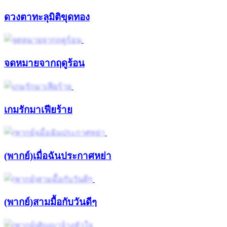
จากทาสรัก สู่ชายเหนือเทพ
แปดปีหวนคืน ไร้เทียมทาน
เมื่อประธานสายโหดตาสว่าง
(พากย์)เขยขอทานพลิกฟ้า