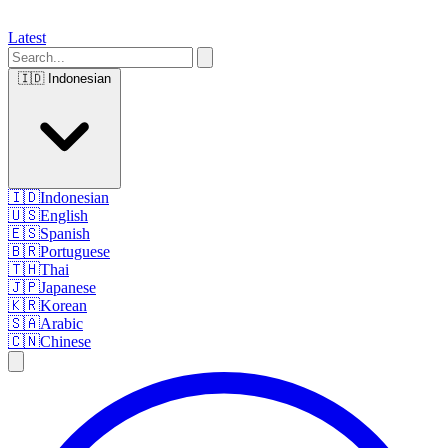
Latest
🇮🇩
Indonesian
🇮🇩
Indonesian
🇺🇸
English
🇪🇸
Spanish
🇧🇷
Portuguese
🇹🇭
Thai
🇯🇵
Japanese
🇰🇷
Korean
🇸🇦
Arabic
🇨🇳
Chinese