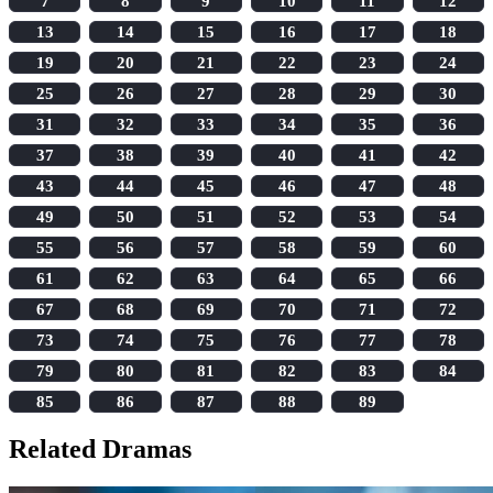
7
8
9
10
11
12
13
14
15
16
17
18
19
20
21
22
23
24
25
26
27
28
29
30
31
32
33
34
35
36
37
38
39
40
41
42
43
44
45
46
47
48
49
50
51
52
53
54
55
56
57
58
59
60
61
62
63
64
65
66
67
68
69
70
71
72
73
74
75
76
77
78
79
80
81
82
83
84
85
86
87
88
89
Related Dramas