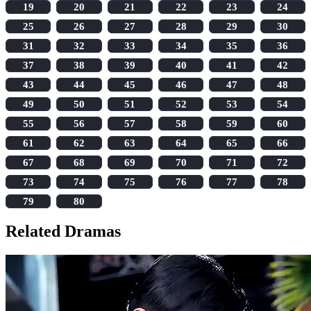
19
20
21
22
23
24
25
26
27
28
29
30
31
32
33
34
35
36
37
38
39
40
41
42
43
44
45
46
47
48
49
50
51
52
53
54
55
56
57
58
59
60
61
62
63
64
65
66
67
68
69
70
71
72
73
74
75
76
77
78
79
80
Related Dramas