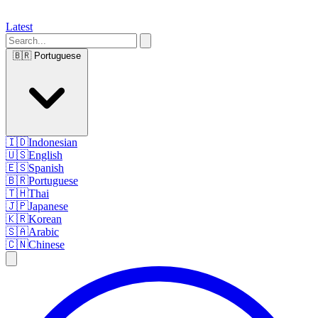
Latest
🇧🇷
Portuguese
🇮🇩
Indonesian
🇺🇸
English
🇪🇸
Spanish
🇧🇷
Portuguese
🇹🇭
Thai
🇯🇵
Japanese
🇰🇷
Korean
🇸🇦
Arabic
🇨🇳
Chinese