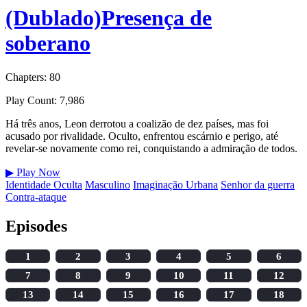
(Dublado)Presença de
soberano
Chapters: 80
Play Count: 7,986
Há três anos, Leon derrotou a coalizão de dez países, mas foi
acusado por rivalidade. Oculto, enfrentou escárnio e perigo, até
revelar-se novamente como rei, conquistando a admiração de todos.
▶
Play Now
Identidade Oculta
Masculino
Imaginação Urbana
Senhor da guerra
Contra-ataque
Episodes
1
2
3
4
5
6
7
8
9
10
11
12
13
14
15
16
17
18