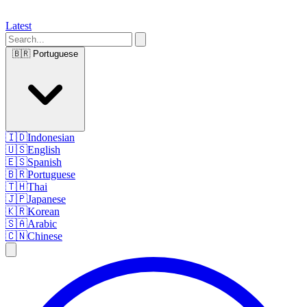
Latest
🇧🇷
Portuguese
🇮🇩
Indonesian
🇺🇸
English
🇪🇸
Spanish
🇧🇷
Portuguese
🇹🇭
Thai
🇯🇵
Japanese
🇰🇷
Korean
🇸🇦
Arabic
🇨🇳
Chinese