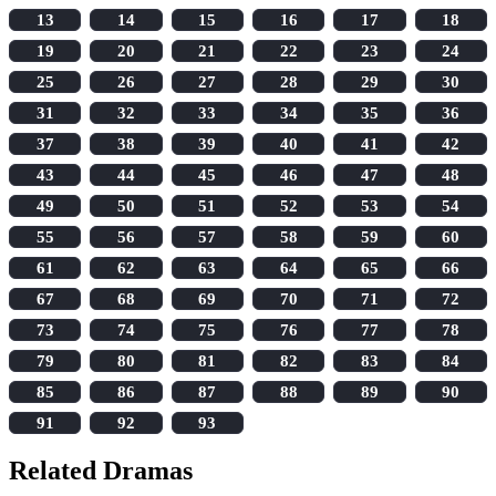
13
14
15
16
17
18
19
20
21
22
23
24
25
26
27
28
29
30
31
32
33
34
35
36
37
38
39
40
41
42
43
44
45
46
47
48
49
50
51
52
53
54
55
56
57
58
59
60
61
62
63
64
65
66
67
68
69
70
71
72
73
74
75
76
77
78
79
80
81
82
83
84
85
86
87
88
89
90
91
92
93
Related Dramas