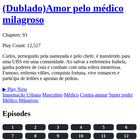
(Dublado)Amor pelo médico
milagroso
Chapters: 93
Play Count: 12,527
Carlos, perseguido pela namorada e pelo chefe, é transferido para
uma UBS em uma comunidade. Ao salvar a enfermeira Isabela,
ganha poderes de cura e combate com uma esfera misteriosa.
Famoso, enfrenta vilões, conquista fortuna, vive romances e
participa de leilões e apostas de pedras.
▶
Play Now
Imaginação Urbana
Masculino
Médico
Contra-ataque
Super poder
Médico Milagroso
Episodes
1
2
3
4
5
6
7
8
9
10
11
12