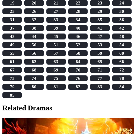
19
20
21
22
23
24
25
26
27
28
29
30
31
32
33
34
35
36
37
38
39
40
41
42
43
44
45
46
47
48
49
50
51
52
53
54
55
56
57
58
59
60
61
62
63
64
65
66
67
68
69
70
71
72
73
74
75
76
77
78
79
80
81
82
83
84
85
Related Dramas