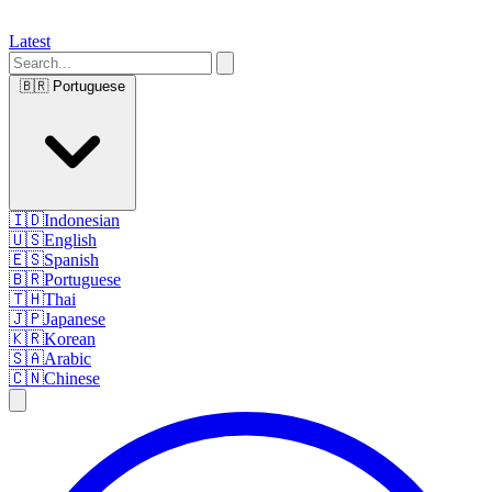
Latest
🇧🇷
Portuguese
🇮🇩
Indonesian
🇺🇸
English
🇪🇸
Spanish
🇧🇷
Portuguese
🇹🇭
Thai
🇯🇵
Japanese
🇰🇷
Korean
🇸🇦
Arabic
🇨🇳
Chinese