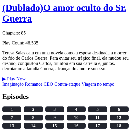
(Dublado)O amor oculto do Sr.
Guerra
Chapters: 85
Play Count: 46,535
Teresa Salas caiu em uma novela como a esposa destinada a morrer
do frio de Carlos Guerra. Para evitar seu trágico final, ela mudou seu
destino, conquistou Carlos, triunfou em sua carreira e, juntos,
derrotaram a família Guerra, alcançando amor e sucesso.
▶
Play Now
Imaginação
Romance
CEO
Contra-ataque
Viagem no tempo
Episodes
1
2
3
4
5
6
7
8
9
10
11
12
13
14
15
16
17
18