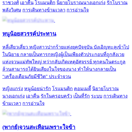
ราชวงศ์
เอาคืน
โรแมนติก
นิยายโบราณนางเอกเก่ง
รักโบราณ
พลังวิเศษ
การเดินทางข้ามเวลา
การอ่านใจ
หนูน้อยสวรรค์ประทาน
หลี่เสียวเสี่ยว หญิงสาวปากร้ายแห่งยุคปัจจุบัน บังเอิญทะลุเข้าไป
ในนิยาย กลายเป็นทารกหญิงผู้เป็นเพียงตัวประกอบที่ถูกสังเวย
แห่งจวนแม่ทัพใหญ่ ทว่ากลับเกิดเหตุอัศจรรย์ ทุกคนในตระกูล
ล้วนสามารถได้ยินเสียงในใจของนาง ทำให้นางกลายเป็น
"เครื่องเตือนภัยมีชีวิต" ประจำจวน
หญิงแกร่ง
หนูน้อยน่ารัก
โรแมนติก
คอมเมดี้
นิยายโบราณ
นางเอกเก่ง
เอาคืน
รักในครอบครัว
เป็นที่รัก
ระบบ
การเดินทาง
ข้ามเวลา
การอ่านใจ
(พากย์)จวนสะเทือนเพราะใจข้า