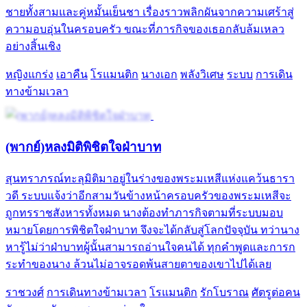
ชายทั้งสามและคู่หมั้นเย็นชา เรื่องราวพลิกผันจากความเศร้าสู่
ความอบอุ่นในครอบครัว ขณะที่ภารกิจของเธอกลับล้มเหลว
อย่างสิ้นเชิง
หญิงแกร่ง
เอาคืน
โรแมนติก
นางเอก
พลังวิเศษ
ระบบ
การเดิน
ทางข้ามเวลา
(พากย์)หลงมิติพิชิตใจฝ่าบาท
สุนทราภรณ์ทะลุมิติมาอยู่ในร่างของพระมเหสีแห่งแคว้นธารา
วดี ระบบแจ้งว่าอีกสามวันข้างหน้าครอบครัวของพระมเหสีจะ
ถูกทรราชสังหารทั้งหมด นางต้องทำภารกิจตามที่ระบบมอบ
หมายโดยการพิชิตใจฝ่าบาท จึงจะได้กลับสู่โลกปัจจุบัน ทว่านาง
หารู้ไม่ว่าฝ่าบาทผู้นั้นสามารถอ่านใจคนได้ ทุกคำพูดและการก
ระทำของนาง ล้วนไม่อาจรอดพ้นสายตาของเขาไปได้เลย
ราชวงศ์
การเดินทางข้ามเวลา
โรแมนติก
รักโบราณ
ศัตรูต่อคน