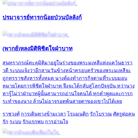
ปรมาจารย์ทารกน้อยป่วนบัลลังก์
(พากย์)หลงมิติพิชิตใจฝ่าบาท
สุนทราภรณ์ทะลุมิติมาอยู่ในร่างของพระมเหสีแห่งแคว้นธารา
วดี ระบบแจ้งว่าอีกสามวันข้างหน้าครอบครัวของพระมเหสีจะ
ถูกทรราชสังหารทั้งหมด นางต้องทำภารกิจตามที่ระบบมอบ
หมายโดยการพิชิตใจฝ่าบาท จึงจะได้กลับสู่โลกปัจจุบัน ทว่านาง
หารู้ไม่ว่าฝ่าบาทผู้นั้นสามารถอ่านใจคนได้ ทุกคำพูดและการก
ระทำของนาง ล้วนไม่อาจรอดพ้นสายตาของเขาไปได้เลย
ราชวงศ์
การเดินทางข้ามเวลา
โรแมนติก
รักโบราณ
ศัตรูต่อคน
รัก
ระบบ
รักแรกพบ
การอ่านใจ