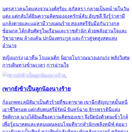
บุตรสาวคนโตแห่งจวนวงศ์สุริยะ สุภัสสรา กลายเป็นหม้ายในวัน
แต่ง แต่กลับได้ยินความคิดขององครักษ์ลับ อัญชลี จึงรู้ว่าสามี
แกล้งตายและแม่สามีวางแผนร้าย สองสตรีจับมือกันวางกล
ซ้อนกล โต้กลับศัตรูในเรือนและราชสำนัก ด้วยพลังอ่านใจและ
วิชาอาคม ล้างแค้น ปกป้องตระกูล และก้าวสู่จุดสูงสุดแห่ง
อำนาจ
หญิงแกร่ง
เอาคืน
โรแมนติก
นิยายโบราณนางเอกเก่ง
พลังวิเศษ
การเดินทางข้ามเวลา
การอ่านใจ
(พากย์)ข้าเป็นลูกน้องนางร้าย
ก้องภพทะลุมิติมาเป็นตัวร้ายที่ชะตาขาด เขาฉีกสัญญาหมั้นหนี
เอาชีวิตรอด แต่กลับพบสุรีย์รัตน์ จันทร์ฉาย จักรพรรดินีแห่ง
รัตติกาล นางได้ยินเสียงความคิดของเขา จึงปิดบังตัวตนเข้าใกล้
เพื่อรู้อนาคตและหลบแผนลอบโจมตีจากสำนักเพลิงทมิฬ ต่อมา
นางรับเขาเป็นศิษย์ ทว่าศิษย์กลับคิดจะหักหลังอาจารย์ คู่กัดต่าง