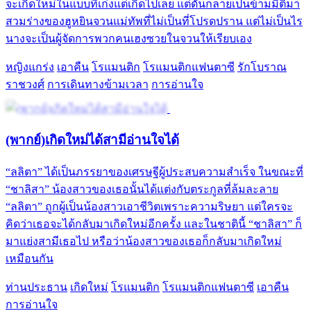
จะเกิดใหม่ในแบบที่เก่งแต่เกิดไปเลย แต่ดันกลายเป็นข้ามมิติมา
สวมร่างของฮูหยินจวนแม่ทัพที่ไม่เป็นที่โปรดปราน แต่ไม่เป็นไร
นางจะเป็นผู้จัดการพวกคนเฮงซวยในจวนให้เรียบเอง
หญิงแกร่ง
เอาคืน
โรแมนติก
โรแมนติกแฟนตาซี
รักโบราณ
ราชวงศ์
การเดินทางข้ามเวลา
การอ่านใจ
(พากย์)เกิดใหม่ได้สามีอ่านใจได้
“ลลิตา” ได้เป็นภรรยาของเศรษฐีผู้ประสบความสำเร็จ ในขณะที่
“ชาลิสา” น้องสาวของเธอนั้นได้แต่งกับตระกูลที่ล้มละลาย
“ลลิตา” ถูกผู้เป็นน้องสาวเอาชีวิตเพราะความริษยา แต่ใครจะ
คิดว่าเธอจะได้กลับมาเกิดใหม่อีกครั้ง และในชาตินี้ “ชาลิสา” ก็
มาแย่งสามีเธอไป หรือว่าน้องสาวของเธอก็กลับมาเกิดใหม่
เหมือนกัน
ท่านประธาน
เกิดใหม่
โรแมนติก
โรแมนติกแฟนตาซี
เอาคืน
การอ่านใจ