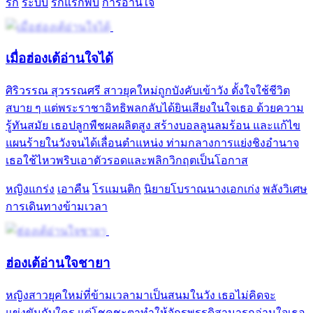
รัก
ระบบ
รักแรกพบ
การอ่านใจ
เมื่อฮ่องเต้อ่านใจได้
ศิริวรรณ สุวรรณศรี สาวยุคใหม่ถูกบังคับเข้าวัง ตั้งใจใช้ชีวิต
สบาย ๆ แต่พระราชาอิทธิพลกลับได้ยินเสียงในใจเธอ ด้วยความ
รู้ทันสมัย เธอปลูกพืชผลผลิตสูง สร้างบอลลูนลมร้อน และแก้ไข
แผนร้ายในวังจนได้เลื่อนตำแหน่ง ท่ามกลางการแย่งชิงอำนาจ
เธอใช้ไหวพริบเอาตัวรอดและพลิกวิกฤตเป็นโอกาส
หญิงแกร่ง
เอาคืน
โรแมนติก
นิยายโบราณนางเอกเก่ง
พลังวิเศษ
การเดินทางข้ามเวลา
ฮ่องเต้อ่านใจชายา
หญิงสาวยุคใหม่ที่ข้ามเวลามาเป็นสนมในวัง เธอไม่คิดจะ
แข่งขันกับใคร แต่โชคชะตาทำให้จักรพรรดิสามารถอ่านใจเธอ