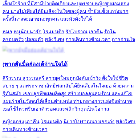
เลี้ยงใจร้าย ที่มีสามีป่วยติดเตียงและบุตรชายหญิงซูบผอมสอง
คน นางไม่เพียงได้ยินเสียงในใจของผู้คน ซ้ำยังแข็งแกร่งมาก
ครั้งนี้นางจะเอาชนะทุกคน และมั่งคั่งให้ได้
หมอ
หนูน้อยน่ารัก
โรแมนติก
รักโบราณ
เอาคืน
รักใน
ครอบครัว
ปลอมตัว
พลังวิเศษ
การเดินทางข้ามเวลา
การอ่านใจ
(พากย์)เมื่อฮ่องเต้อ่านใจได้
ศิริวรรณ สุวรรณศรี สาวยุคใหม่ถูกบังคับเข้าวัง ตั้งใจใช้ชีวิต
สบาย ๆ แต่พระราชาอิทธิพลกลับได้ยินเสียงในใจเธอ ด้วยความ
รู้ทันสมัย เธอปลูกพืชผลผลิตสูง สร้างบอลลูนลมร้อน และแก้ไข
แผนร้ายในวังจนได้เลื่อนตำแหน่ง ท่ามกลางการแย่งชิงอำนาจ
เธอใช้ไหวพริบเอาตัวรอดและพลิกวิกฤตเป็นโอกาส
หญิงแกร่ง
เอาคืน
โรแมนติก
นิยายโบราณนางเอกเก่ง
พลังวิเศษ
การเดินทางข้ามเวลา