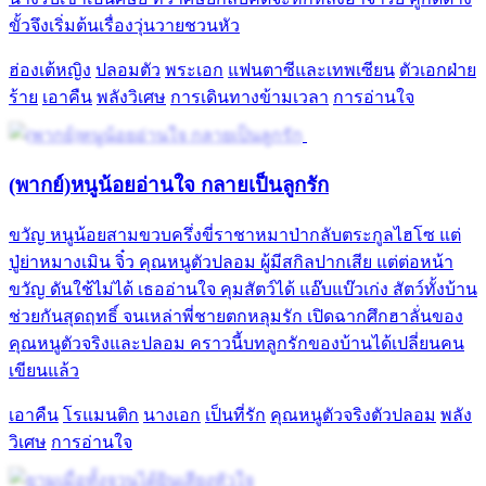
ขั้วจึงเริ่มต้นเรื่องวุ่นวายชวนหัว
ฮ่องเต้หญิง
ปลอมตัว
พระเอก
แฟนตาซีและเทพเซียน
ตัวเอกฝ่าย
ร้าย
เอาคืน
พลังวิเศษ
การเดินทางข้ามเวลา
การอ่านใจ
(พากย์)หนูน้อยอ่านใจ กลายเป็นลูกรัก
ขวัญ หนูน้อยสามขวบครึ่งขี่ราชาหมาป่ากลับตระกูลไฮโซ แต่
ปู่ย่าหมางเมิน จิ๋ว คุณหนูตัวปลอม ผู้มีสกิลปากเสีย แต่ต่อหน้า
ขวัญ ดันใช้ไม่ได้ เธออ่านใจ คุมสัตว์ได้ แอ๊บแบ๊วเก่ง สัตว์ทั้งบ้าน
ช่วยกันสุดฤทธิ์ จนเหล่าพี่ชายตกหลุมรัก เปิดฉากศึกฮาลั่นของ
คุณหนูตัวจริงและปลอม คราวนี้บทลูกรักของบ้านได้เปลี่ยนคน
เขียนแล้ว
เอาคืน
โรแมนติก
นางเอก
เป็นที่รัก
คุณหนูตัวจริงตัวปลอม
พลัง
วิเศษ
การอ่านใจ