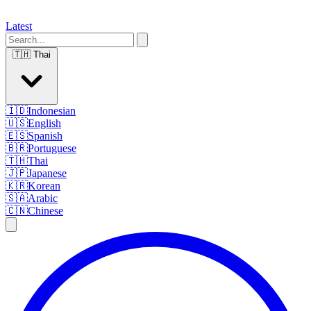
Latest
🇹🇭
Thai
🇮🇩
Indonesian
🇺🇸
English
🇪🇸
Spanish
🇧🇷
Portuguese
🇹🇭
Thai
🇯🇵
Japanese
🇰🇷
Korean
🇸🇦
Arabic
🇨🇳
Chinese