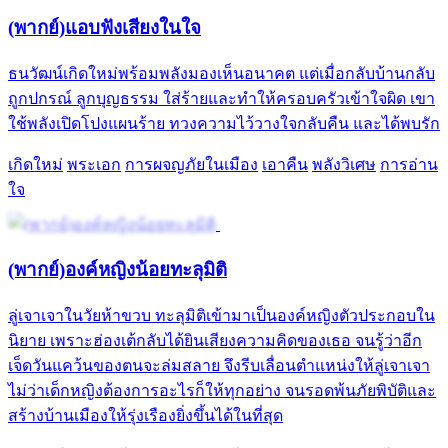
(พากย์)แอบฟังเสียงในใจ
ธนวัฒน์เกิดใหม่พร้อมพลังมองเห็นอนาคต แต่เมื่อกลับบ้านกลับ
ถูกปกรณ์ ลูกบุญธรรม ใส่ร้ายและทำให้ครอบครัวเข้าใจผิด เขา
ใช้พลังเปิดโปงแผนร้าย ทวงความไว้วางใจกลับคืน และได้พบรัก
เกิดใหม่
พระเอก
การผจญภัยในเมือง
เอาคืน
พลังวิเศษ
การอ่าน
ใจ
(พากย์)องค์หญิงน้อยทะลุมิติ
ลู่เจาเจาในวัยห้าขวบ ทะลุมิติเข้ามาเป็นองค์หญิงตัวประกอบใน
นิยาย เพราะฮ่องเต้กลับได้ยินเสียงความคิดของเธอ จนรู้ว่าอีก
เจ็ดวันแคว้นของตนจะล่มสลาย จึงรีบเลื่อนตำแหน่งให้ลู่เจาเจา
ไม่ว่าเด็กหญิงต้องการอะไรก็ให้ทุกอย่าง จนรอดพ้นภัยพิบัติและ
สร้างบ้านเมืองให้รุ่งเรืองยิ่งขึ้นได้ในที่สุด