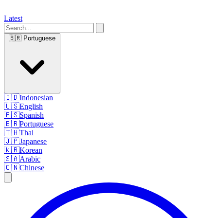
Latest
🇧🇷
Portuguese
🇮🇩
Indonesian
🇺🇸
English
🇪🇸
Spanish
🇧🇷
Portuguese
🇹🇭
Thai
🇯🇵
Japanese
🇰🇷
Korean
🇸🇦
Arabic
🇨🇳
Chinese