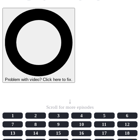
Problem with video? Click here to fix.
Select Episode
↓
Scroll for more episodes
1
2
3
4
5
6
7
8
9
10
11
12
13
14
15
16
17
18