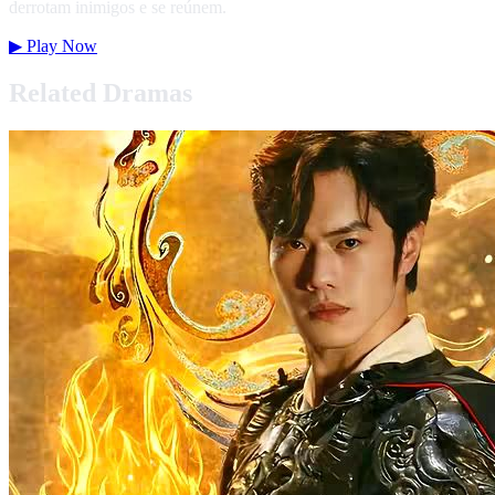
derrotam inimigos e se reúnem.
▶
Play Now
Related Dramas