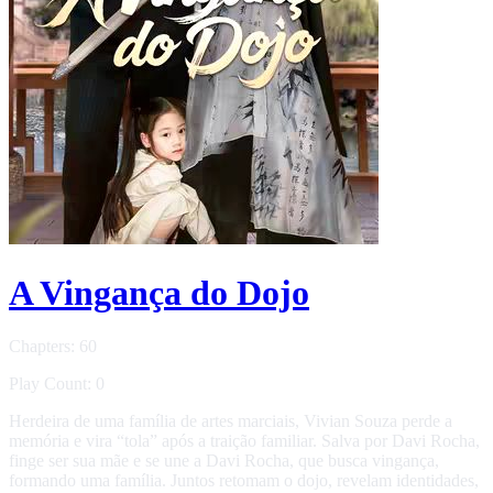
A Vingança do Dojo
Chapters: 60
Play Count: 0
Herdeira de uma família de artes marciais, Vivian Souza perde a
memória e vira “tola” após a traição familiar. Salva por Davi Rocha,
finge ser sua mãe e se une a Davi Rocha, que busca vingança,
formando uma família. Juntos retomam o dojo, revelam identidades,