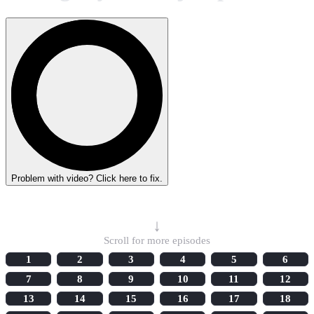
Problem with video? Click here to fix.
Select Episode
↓
Scroll for more episodes
1
2
3
4
5
6
7
8
9
10
11
12
13
14
15
16
17
18