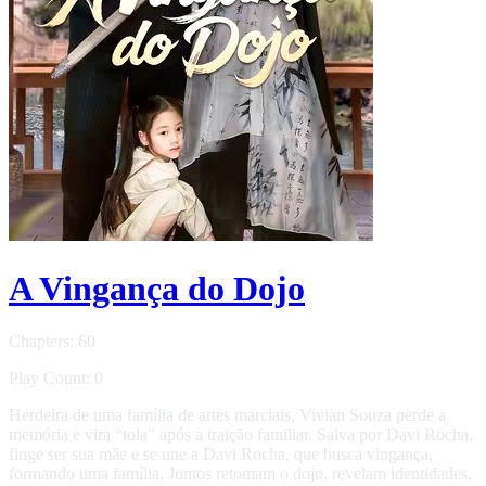
A Vingança do Dojo
Chapters: 60
Play Count: 0
Herdeira de uma família de artes marciais, Vivian Souza perde a
memória e vira “tola” após a traição familiar. Salva por Davi Rocha,
finge ser sua mãe e se une a Davi Rocha, que busca vingança,
formando uma família. Juntos retomam o dojo, revelam identidades,