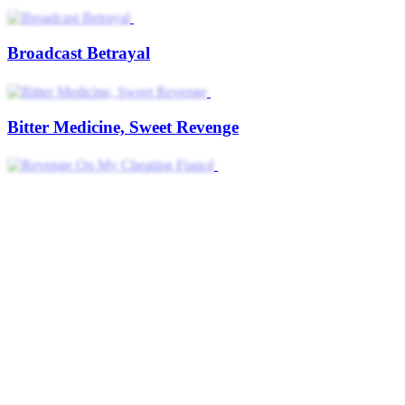
Broadcast Betrayal
Bitter Medicine, Sweet Revenge
Revenge On My Cheating Fiancé
The Mother They Feared
The Revengeful Maid