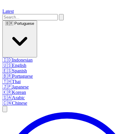
Latest
🇧🇷
Portuguese
🇮🇩
Indonesian
🇺🇸
English
🇪🇸
Spanish
🇧🇷
Portuguese
🇹🇭
Thai
🇯🇵
Japanese
🇰🇷
Korean
🇸🇦
Arabic
🇨🇳
Chinese