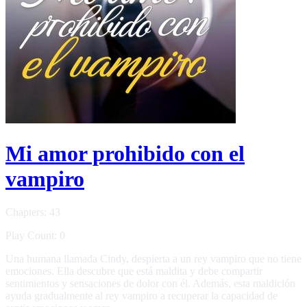
Mi amor prohibido con el
vampiro
Chapters: 43
Play Count: 0
Una humana llamada Cindy, despierta a un rey vampiro que no tiene
emociones. Ella descubre que está maldita y debe compartir
sentimientos y sensaciones de dolor con él. Además, esta maldición
ayuda gradualmente al rey vampiro a recuperar la capacidad de