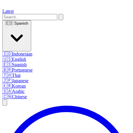
Latest
🇪🇸
Spanish
🇮🇩
Indonesian
🇺🇸
English
🇪🇸
Spanish
🇧🇷
Portuguese
🇹🇭
Thai
🇯🇵
Japanese
🇰🇷
Korean
🇸🇦
Arabic
🇨🇳
Chinese