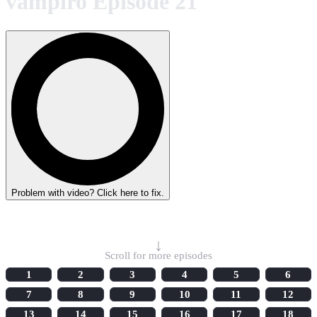
vampiro Episode 21
Problem with video? Click here to fix.
Select Episode
↓
Scroll for more episodes
1
2
3
4
5
6
7
8
9
10
11
12
13
14
15
16
17
18