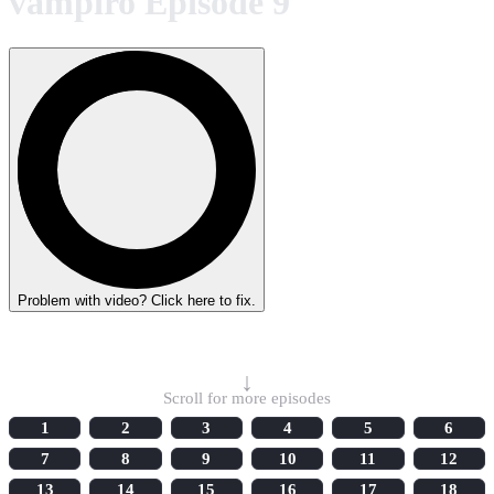
vampiro Episode 9
Problem with video? Click here to fix.
Select Episode
↓
Scroll for more episodes
1
2
3
4
5
6
7
8
9
10
11
12
13
14
15
16
17
18