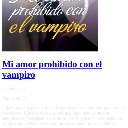
Mi amor prohibido con el
vampiro
Chapters: 43
Play Count: 0
Una humana llamada Cindy, despierta a un rey vampiro que no tiene
emociones. Ella descubre que está maldita y debe compartir
sentimientos y sensaciones de dolor con él. Además, esta maldición
ayuda gradualmente al rey vampiro a recuperar la capacidad de