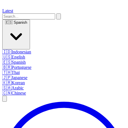
Latest
🇪🇸
Spanish
🇮🇩
Indonesian
🇺🇸
English
🇪🇸
Spanish
🇧🇷
Portuguese
🇹🇭
Thai
🇯🇵
Japanese
🇰🇷
Korean
🇸🇦
Arabic
🇨🇳
Chinese