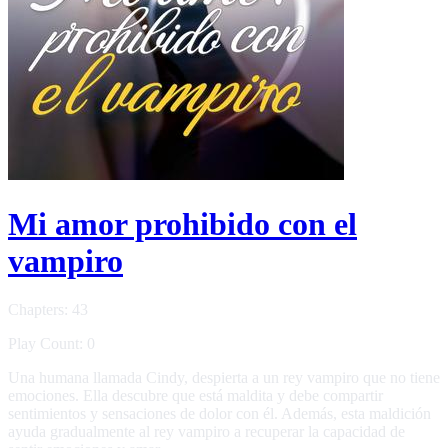
Mi amor prohibido con el
vampiro
Chapters: 43
Play Count: 0
Una humana llamada Cindy, despierta a un rey vampiro que no tiene
emociones. Ella descubre que está maldita y debe compartir
sentimientos y sensaciones de dolor con él. Además, esta maldición
ayuda gradualmente al rey vampiro a recuperar la capacidad de