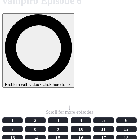
vampiro Episode 6
Problem with video? Click here to fix.
Select Episode
↓
Scroll for more episodes
1
2
3
4
5
6
7
8
9
10
11
12
13
14
15
16
17
18