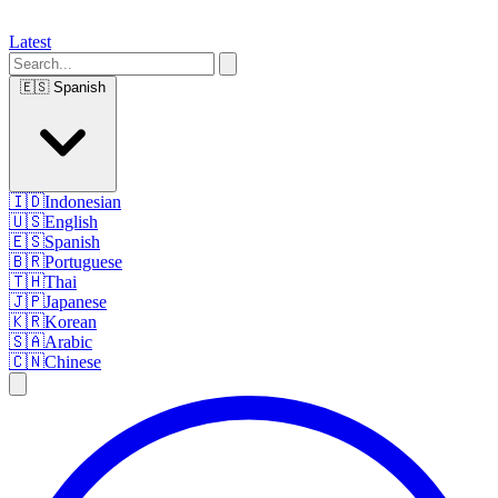
Latest
🇪🇸
Spanish
🇮🇩
Indonesian
🇺🇸
English
🇪🇸
Spanish
🇧🇷
Portuguese
🇹🇭
Thai
🇯🇵
Japanese
🇰🇷
Korean
🇸🇦
Arabic
🇨🇳
Chinese